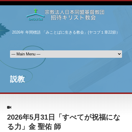
2026年 年間標語 「みことばに生きる教会」(ヤコブ１章22節）
説教
2026年5月31日「すべてが祝福にな
る力」金 聖佑 師