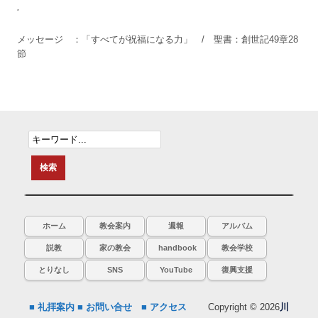
.
メッセージ ：「すべてが祝福になる力」 / 聖書：創世記49章28
節
ホーム
教会案内
週報
アルバム
説教
家の教会
handbook
教会学校
とりなし
SNS
YouTube
復興支援
■ 礼拝案内
■ お問い合せ
■ アクセス
Copyright © 2026
川