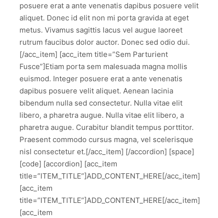
posuere erat a ante venenatis dapibus posuere velit
aliquet. Donec id elit non mi porta gravida at eget
metus. Vivamus sagittis lacus vel augue laoreet
rutrum faucibus dolor auctor. Donec sed odio dui.
[/acc_item] [acc_item title=”Sem Parturient
Fusce”]Etiam porta sem malesuada magna mollis
euismod. Integer posuere erat a ante venenatis
dapibus posuere velit aliquet. Aenean lacinia
bibendum nulla sed consectetur. Nulla vitae elit
libero, a pharetra augue. Nulla vitae elit libero, a
pharetra augue. Curabitur blandit tempus porttitor.
Praesent commodo cursus magna, vel scelerisque
nisl consectetur et.[/acc_item] [/accordion] [space]
[code] [accordion] [acc_item
title=”ITEM_TITLE”]ADD_CONTENT_HERE[/acc_item]
[acc_item
title=”ITEM_TITLE”]ADD_CONTENT_HERE[/acc_item]
[acc_item