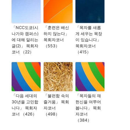
「NCC도쿄(시
「훈련은 배신
「목자를 새롭
나가와 캠퍼스)
하지 않는다」
게 세우는 목장
에 대해 알리는
목회자코너
이 있습니다」
글(2)」 목회자
（553）
목회자코너
코너 （22）
（415）
「다음 세대의
「불편함 속의
「목자들의 재
30년을 고민합
즐거움」 목회
헌신을 여쭈어
니다」 목회자
자코너
봅니다」 목회
코너 （426）
（498）
자코너
（384）