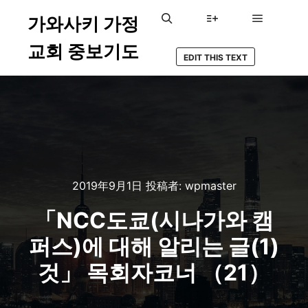
가와사키 가정
メインメ
検索
詳細
교회 중보기도
EDIT THIS TEXT
2019年9月1日
投稿者:
wpmaster
「NCC도쿄(시나가와 캠
퍼스)에 대해 알리는 글(1)
것」 목회자코너 （21）