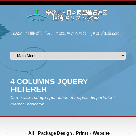
2026年 年間標語 「みことばに生きる教会」(ヤコブ１章22節）
4 COLUMNS JQUERY
FILTERER
Cum sociis natoque penatibus et magnis dis parturient
montes, nascetur.
All
Package Design
Prints
Website
/
/
/