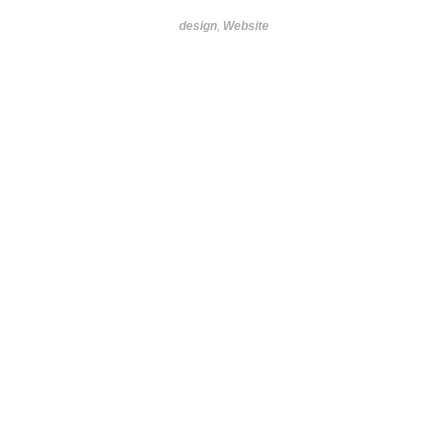
design
,
Website