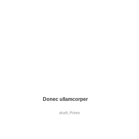
Donec ullamcorper
draft
,
Prints