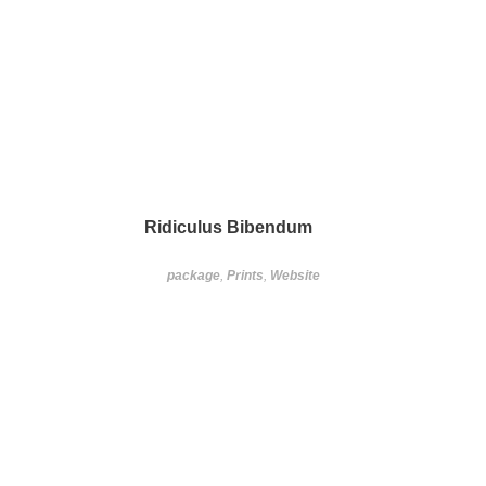
Ridiculus Bibendum
package
,
Prints
,
Website