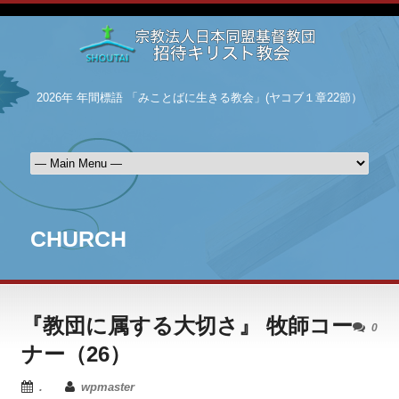
2026年 年間標語 「みことばに生きる教会」(ヤコブ１章22節）
CHURCH
『教団に属する大切さ』 牧師コー
0
ナー（26）
.
wpmaster