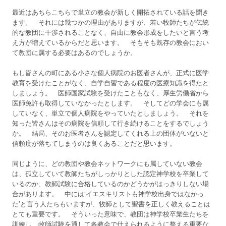
最近はあちらこちらで単立の教会が新しく開拓されている話を聞き
ます。 それには幾つかの理由がありますが、若い牧師たちが伝統
的な教団に干渉されることなく、自由に教会形成をしたいと言う考
え方が増えているからだと思います。 そもそも既存の教会におい
て教団に属する必要はあるのでしょうか。
もし皆さんの町にある小さな個人病院のお医者さんが、正式に医学
教育を受けたことがなく、自学自習である程度の医療知識を得たと
しましょう。 医師国家試験を受けたこともなく、厚生労働省から
医師免許も取得していなかったとします。 そしてどの学会にも属
していなく、単立で個人病院をやっていたとしましょう。 それを
知った皆さんはその病院を信頼して行き続けることをするでしょう
か。 結局、そのお医者さんを認定してくれる上の団体がいないと
信頼度が落ちてしまうのは良くあることだと思います。
同じように、どの教団や教会ネットワークにも属していない教会
は、孤立していて教師たちがしっかりとした認定神学校を卒業して
いるのか、教師試験に合格しているのかどうかがはっきりしない場
合があります。 中には‘イエスキリストも神学校出身ではなかっ
た’と言う人たちもいますが、牧師として聖書を正しく教えることは
とても重要です。 そういった意味で、教団は神学校卒業生たちを
訓練し、牧師試験を通して各教会で仕えられるように整える重要な