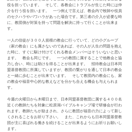
役を担っています。 そして、各教会にトラブルが生じた時には仲
介を行う役を担います。 一つ例えで言えば、教会内で牧師や役員
のセクハラやパワハラがあった場合です。第三者の介入が必要な時
に、教団側が対策を持って問題を解決に持って行くことが出来ま
す。
一人の信徒が３００人規模の教会に行っていて、どの小グループ
（家の教会）にも属さないのであれば、その人が人生の問題を抱え
た時に、すぐに駆け付けてくれる教会メンバーはそういないと思い
ます。 教会も同じです。 一つの教団に属することで他教会と協
力し合い、時には助けを得ることが出来ます。 招待教会は日本同
盟基督教団に所属していますが、教団の繋がりを通して日本の教会
と一緒に歩むことが出来ています。 そして教団内の教会にも、家
の教会や福音中心的な教えなどを分かち合える機会も与えられま
す。
今週の火曜日から木曜日まで、日本同盟基督教団に属する４００名
近くの教師たちを対象に松原湖バイブルキャンプ場で研修会が行わ
れます。教師たちが励まされ、さらに教団が福音の力によって新し
くされることをお祈り下さい。 また、これからも日本同盟基督教
団が主に喜ばれる働きを続けることが出来るようにお祈りお願いし
ます。