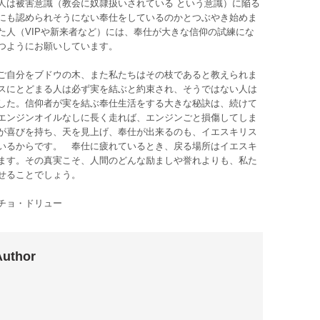
人は被害意識（教会に奴隷扱いされている という意識）に陥る
にも認められそうにない奉仕をしているのかとつぶやき始めま
た人（VIPや新来者など）には、奉仕が大きな信仰の試練にな
つようにお願いしています。
ご自分をブドウの木、また私たちはその枝であると教えられま
スにとどまる人は必ず実を結ぶと約束され、そうではない人は
した。信仰者が実を結ぶ奉仕生活をする大きな秘訣は、続けて
エンジンオイルなしに長く走れば、エンジンごと損傷してしま
が喜びを持ち、天を見上げ、奉仕が出来るのも、イエスキリス
いるからです。 奉仕に疲れているとき、戻る場所はイエスキ
ます。その真実こそ、人間のどんな励ましや誉れよりも、私た
せることでしょう。
チョ・ドリュー
Author