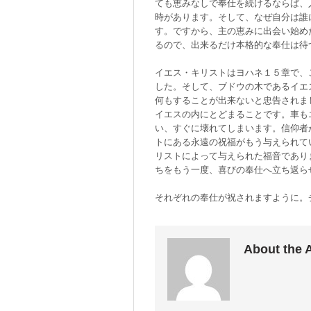
ても恵みなしで奉仕を続けるならば、
時があります。そして、なぜ自分は誰
す。ですから、主の恵みに出会い始め
るので、出来るだけ本格的な奉仕は待
イエス・キリストはヨハネ１５章で、
した。そして、ブドウの木であるイエ
何もすることが出来ないと忠告されま
イエスの内にとどまることです。車も
い、すぐに壊れてしまいます。信仰者
トにある永遠の祝福がもう与えられて
リストによって与えられた福音であり
ちをもう一度、喜びの奉仕へ立ち返ら
それぞれの奉仕が祝されますように。
About the 