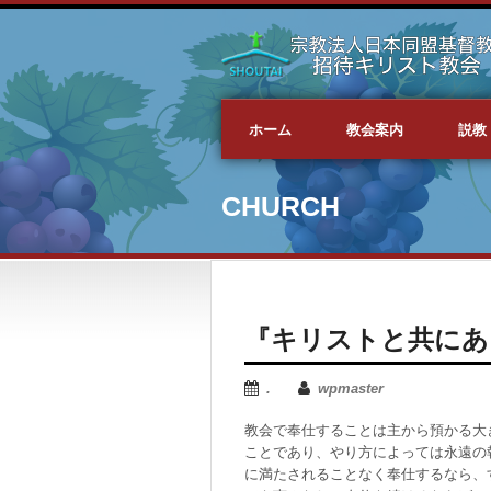
ホーム
教会案内
説教
CHURCH
『キリストと共にあ
.
wpmaster
教会で奉仕することは主から預かる大
ことであり、やり方によっては永遠の
に満たされることなく奉仕するなら、