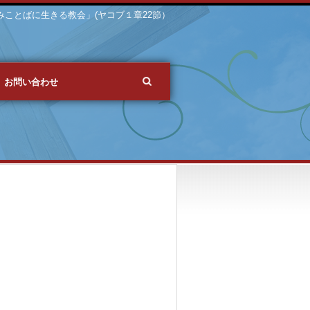
 「みことばに生きる教会」(ヤコブ１章22節）
お問い合わせ