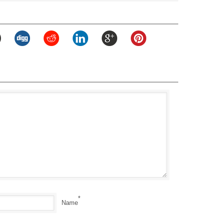
*
Name