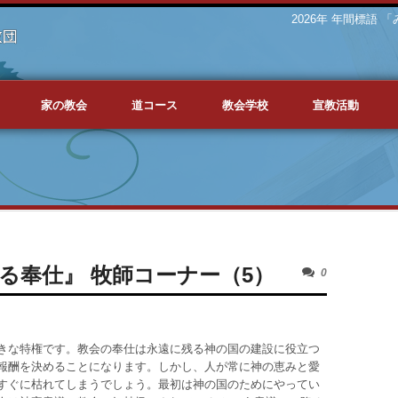
2026年 年間標語
家の教会
道コース
教会学校
宣教活動
る奉仕』 牧師コーナー（5）
0
きな特権です。教会の奉仕は永遠に残る神の国の建設に役立つ
報酬を決めることになります。しかし、人が常に神の恵みと愛
すぐに枯れてしまうでしょう。最初は神の国のためにやってい