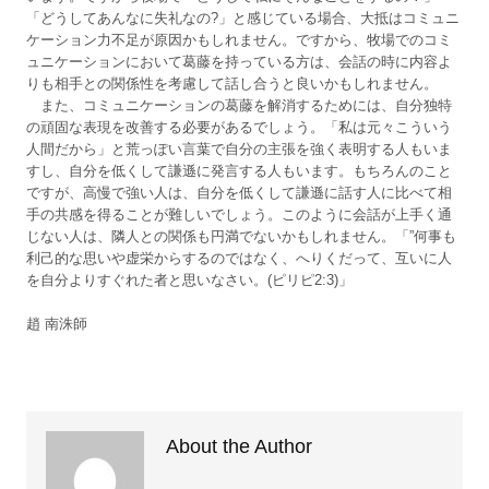
「どうしてあんなに失礼なの?」と感じている場合、大抵はコミュニ
ケーション力不足が原因かもしれません。ですから、牧場でのコミ
ュニケーションにおいて葛藤を持っている方は、会話の時に内容よ
りも相手との関係性を考慮して話し合うと良いかもしれません。
また、コミュニケーションの葛藤を解消するためには、自分独特
の頑固な表現を改善する必要があるでしょう。「私は元々こういう
人間だから」と荒っぽい言葉で自分の主張を強く表明する人もいま
すし、自分を低くして謙遜に発言する人もいます。もちろんのこと
ですが、高慢で強い人は、自分を低くして謙遜に話す人に比べて相
手の共感を得ることが難しいでしょう。このように会話が上手く通
じない人は、隣人との関係も円満でないかもしれません。「”何事も
利己的な思いや虚栄からするのではなく、へりくだって、互いに人
を自分よりすぐれた者と思いなさい。(ピリピ2:3)」
趙 南洙師
About the Author