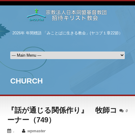
2026年 年間標語 「みことばに生きる教会」(ヤコブ１章22節）
CHURCH
『話が通じる関係作り』 牧師コ
0
ーナー（749）
.
wpmaster