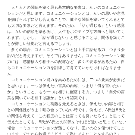
人と人との関係を築く最も基本的な要素は、互いのコミュニケー
ションだと思います。コミュニケーションとは、互いの思いや意見
を妨げられずに話し合えることで、健全な関係を築いてくれるとて
も大切な要素だと言えます。そのため、「話が通じる」という感覚
は、互いの信頼を築きあげ、人生をポジティブな方向へと導いてく
れます。しかし、「話が通じない」と感じることは、関係を築くこ
とが難しい証拠だと言えるでしょう。
多くの場合、コミュニケーションとは上手に話せる力、つまり会
話術だと考えますが、そうではありません。コミュニケーション能
力には、感情移入や相手への配慮など、多くの要素があるため、自
らコミュニケーション力を訓練して育てていかなければなりませ
ん。
コミュニケーション能力を高めるためには、二つの要素が必要だ
と思います。一つは伝えたい言葉の内容、つまり「何を言いたい
か」ということ、もう一つは相手に配慮する力、つまり「自分の言
葉を聞いている相手は誰か」という認識です。
コミュニケーションに葛藤を覚えるときは、伝えたい内容と相手
との関係性がうまく噛み合っていない時です。例えば、A氏はB氏と
の関係を考えて「この程度のことは言っても良いだろう」と思って
伝えたとしても、B氏がA氏との関係をそれほど近いと思っていない
場合、コミュニケーションが難しくなり、互いの心を傷つけてしま
います。ですから牧場で「どうして私にそんなことをするの？」