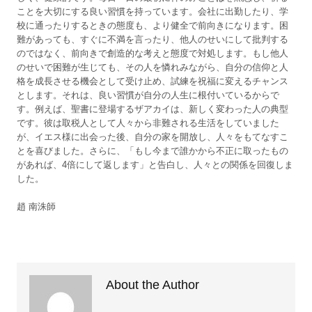
ことを大切にする良い習慣を持っています。会社に出勤したり、学
校に通ったりするときの態度も、より健全で前向きになります。困
難があっても、すぐに不満を言ったり、他人のせいにして批判する
のではなく、前向きで創造的な考えと態度で対処します。もし他人
のせいで困難が生じても、その人を憐れみながら、自分の信仰と人
格を成長させる機会として受け止め、試練を祝福に変えるチャンス
とします。それは、良い習慣が自分の人生に根付いているからで
す。例えば、聖書に登場するザアカイは、新しく変わった人の典型
です。彼は取税人として人々から非難される生活をしていました
が、イエス様に出会った後、自分の家を開放し、人々をもてなすこ
とを喜びました。さらに、「もし今まで誰かから不正に取ったもの
があれば、4倍にして返します」と告白し、人々との関係を回復しま
した。
趙 南洙師
About the Author