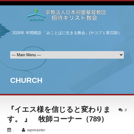
2026年 年間標語 「みことばに生きる教会」(ヤコブ１章22節）
CHURCH
『イエス様を信じると変わりま
0
す。 』 牧師コーナー（789）
.
wpmaster