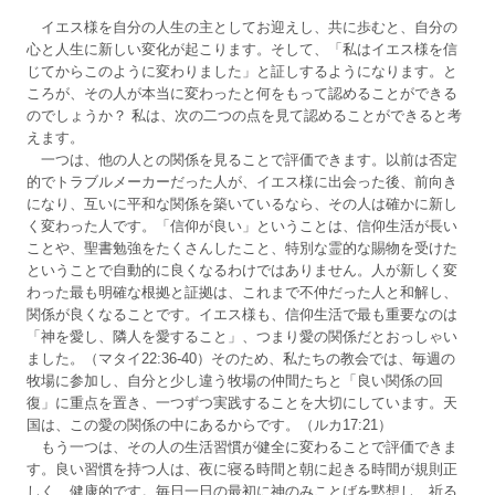
イエス様を自分の人生の主としてお迎えし、共に歩むと、自分の
心と人生に新しい変化が起こります。そして、「私はイエス様を信
じてからこのように変わりました」と証しするようになります。と
ころが、その人が本当に変わったと何をもって認めることができる
のでしょうか？ 私は、次の二つの点を見て認めることができると考
えます。
一つは、他の人との関係を見ることで評価できます。以前は否定
的でトラブルメーカーだった人が、イエス様に出会った後、前向き
になり、互いに平和な関係を築いているなら、その人は確かに新し
く変わった人です。「信仰が良い」ということは、信仰生活が長い
ことや、聖書勉強をたくさんしたこと、特別な霊的な賜物を受けた
ということで自動的に良くなるわけではありません。人が新しく変
わった最も明確な根拠と証拠は、これまで不仲だった人と和解し、
関係が良くなることです。イエス様も、信仰生活で最も重要なのは
「神を愛し、隣人を愛すること」、つまり愛の関係だとおっしゃい
ました。（マタイ22:36-40）そのため、私たちの教会では、毎週の
牧場に参加し、自分と少し違う牧場の仲間たちと「良い関係の回
復」に重点を置き、一つずつ実践することを大切にしています。天
国は、この愛の関係の中にあるからです。（ルカ17:21）
もう一つは、その人の生活習慣が健全に変わることで評価できま
す。良い習慣を持つ人は、夜に寝る時間と朝に起きる時間が規則正
しく、健康的です。毎日一日の最初に神のみことばを黙想し、祈る