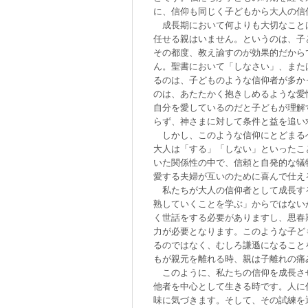
に、信仰も同じく子どもから大人の信
成長期において何よりも大切なこと
任せる親はいません。というのは、子
その都度、教え諭すのが効果的だから
ん。聖書において「しなさい」、また
るのは、子どものような信仰者が多か
のは、あたたかく抱きしめるような愛
自分を愛しているのだと子どもが理解
らず、神さまに対して条件と益を追い
しかし、このような信仰にとどまる
大人は「する」「しない」といったこ
いた関係性の中で、信頼と自発的な犠
愛する夫婦が互いのために喜んで仕え
私たちが大人の信仰者として成長す
熟していくことを学ぶ」からではない
く世話をする必要がありますし、思春
力が必要となります。このような子ど
るのではなく、むしろ謙遜になること
もが親元を離れる時、親は子離れの痛
このように、私たちの信仰を成長さ
他者を中心として生きる時です。人に
味に気づきます。そして、その試練を