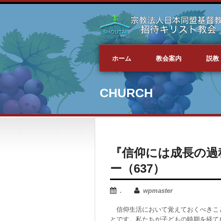
ホーム
教会案内
説教
CHURCH
『信仰には成長の過
ー（637）
.
wpmaster
信仰生活において覚えておくべきこ
とです。私たちが子どもの時期を経て