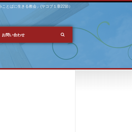
 「みことばに生きる教会」(ヤコブ１章22節）
お問い合わせ