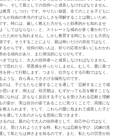
仰へ、そして親としての信仰へと成長しなければなりません。
は教育（しつけ）です。やりたい放題、全てのことを子どもに
どもが自由の本当のすばらしさを理解することは難しいため、
です。時には、厳しく教えた方がもっと効果的かも知れませ
は「してはならない」と、ストレートな戒めが多く書かれてい
ったためかも知れません。しかし教育する時にもっとも大切な
情です。そうすることにより、親は怖いだけの存在ではなく、
するからです。信仰の幼い人は、祈りの応答が多いにもかかわ
求める傾向があり、また律法的になりがちです。
べきではなく、大人の信仰者へと成長しなければなりません。
とで恐れたり、罪悪感を持ったりしません。むしろ、愛に基づ
牲を持って行動します。つまり、仕方なくする行動ではなく、
るような、自ら喜んでささげる犠牲なのです。
るのは、子どもたちと接することを通して「忍耐することで成
か思います。例えば、幼児期は、むずがっても目を離すことな
期になれば、訳もなく反抗する子どもを受け入れる忍耐と理解
もの姿が、実は自分の姿であることに気づくことで、高慢にな
を教えられます。そして、これらの愛に包まれて成長した子ど
みを通して人生のさらなる意味に気づきます。
せるのは、親の心で大人の信仰者として、自己中心ではなく、
仕え、受け入れようとする時、私たちは忍耐を学び、試練の意
通して私たちは神さまを知るのです。また、私たちの労苦が自