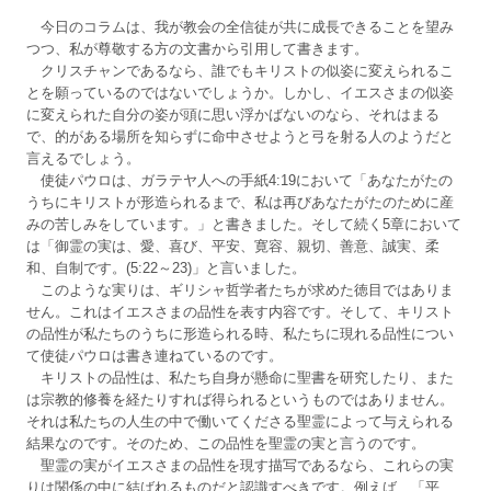
今日のコラムは、我が教会の全信徒が共に成長できることを望み
つつ、私が尊敬する方の文書から引用して書きます。
クリスチャンであるなら、誰でもキリストの似姿に変えられるこ
とを願っているのではないでしょうか。しかし、イエスさまの似姿
に変えられた自分の姿が頭に思い浮かばないのなら、それはまる
で、的がある場所を知らずに命中させようと弓を射る人のようだと
言えるでしょう。
使徒パウロは、ガラテヤ人への手紙4:19において「あなたがたの
うちにキリストが形造られるまで、私は再びあなたがたのために産
みの苦しみをしています。」と書きました。そして続く5章において
は「御霊の実は、愛、喜び、平安、寛容、親切、善意、誠実、柔
和、自制です。(5:22～23)」と言いました。
このような実りは、ギリシャ哲学者たちが求めた徳目ではありま
せん。これはイエスさまの品性を表す内容です。そして、キリスト
の品性が私たちのうちに形造られる時、私たちに現れる品性につい
て使徒パウロは書き連ねているのです。
キリストの品性は、私たち自身が懸命に聖書を研究したり、また
は宗教的修養を経たりすれば得られるというものではありません。
それは私たちの人生の中で働いてくださる聖霊によって与えられる
結果なのです。そのため、この品性を聖霊の実と言うのです。
聖霊の実がイエスさまの品性を現す描写であるなら、これらの実
りは関係の中に結ばれるものだと認識すべきです。例えば、「平