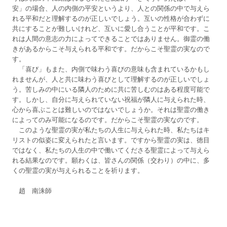
安」の場合、人の内側の平安というより、人との関係の中で与えら
れる平和だと理解するのが正しいでしょう。互いの性格が合わずに
共にすることが難しいけれど、互いに愛し合うことが平和です。こ
れは人間の意志の力によってできることではありません。御霊の働
きがあるからこそ与えられる平和です。だからこそ聖霊の実なので
す。
「喜び」もまた、内側で味わう喜びの意味も含まれているかもし
れませんが、人と共に味わう喜びとして理解するのが正しいでしょ
う。苦しみの中にいる隣人のために共に苦しむのはある程度可能で
す。しかし、自分に与えられていない祝福が隣人に与えられた時、
心から喜ぶことは難しいのではないでしょうか。それは聖霊の働き
によってのみ可能になるのです。だからこそ聖霊の実なのです。
このような聖霊の実が私たちの人生に与えられた時、私たちはキ
リストの似姿に変えられたと言います。ですから聖霊の実は、徳目
ではなく、私たちの人生の中で働いてくださる聖霊によって与えら
れる結果なのです。願わくは、皆さんの関係（交わり）の中に、多
くの聖霊の実が与えられることを祈ります。
趙 南洙師