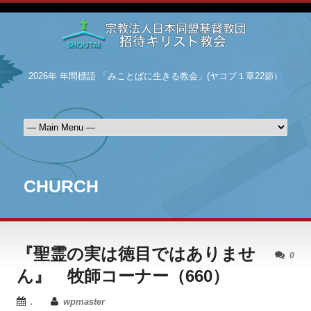
2026年 年間標語 「みことばに生きる教会」(ヤコブ１章22節）
CHURCH
『聖霊の実は徳目ではありませ
0
ん』 牧師コーナー（660）
.
wpmaster