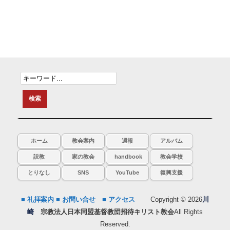
ホーム
教会案内
週報
アルバム
説教
家の教会
handbook
教会学校
とりなし
SNS
YouTube
復興支援
■ 礼拝案内
■ お問い合せ
■ アクセス
Copyright © 2026
川
崎
宗教法人日本同盟基督教団招待キリスト教会
All Rights
Reserved.