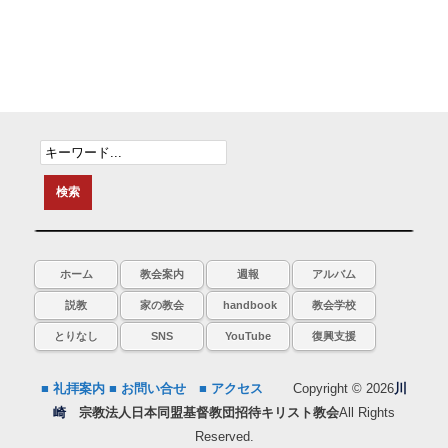
ホーム
教会案内
週報
アルバム
説教
家の教会
handbook
教会学校
とりなし
SNS
YouTube
復興支援
■ 礼拝案内
■ お問い合せ
■ アクセス
Copyright © 2026
川
崎
宗教法人日本同盟基督教団招待キリスト教会
All Rights
Reserved.