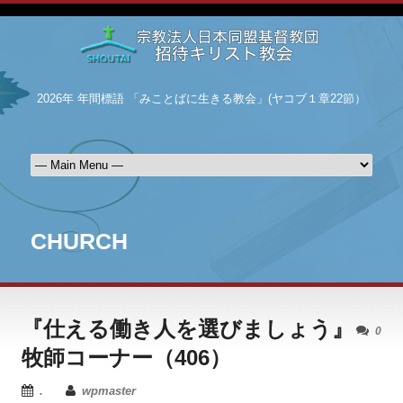
2026年 年間標語 「みことばに生きる教会」(ヤコブ１章22節）
CHURCH
『仕える働き人を選びましょう』
0
牧師コーナー（406）
.
wpmaster