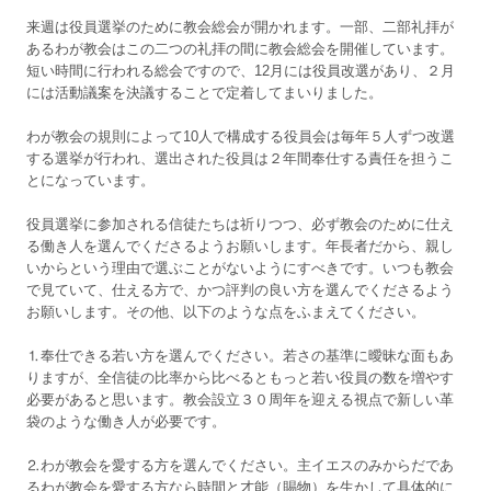
来週は役員選挙のために教会総会が開かれます。一部、二部礼拝が
あるわが教会はこの二つの礼拝の間に教会総会を開催しています。
短い時間に行われる総会ですので、12月には役員改選があり、２月
には活動議案を決議することで定着してまいりました。
わが教会の規則によって10人で構成する役員会は毎年５人ずつ改選
する選挙が行われ、選出された役員は２年間奉仕する責任を担うこ
とになっています。
役員選挙に参加される信徒たちは祈りつつ、必ず教会のために仕え
る働き人を選んでくださるようお願いします。年長者だから、親し
いからという理由で選ぶことがないようにすべきです。いつも教会
で見ていて、仕える方で、かつ評判の良い方を選んでくださるよう
お願いします。その他、以下のような点をふまえてください。
⒈奉仕できる若い方を選んでください。若さの基準に曖昧な面もあ
りますが、全信徒の比率から比べるともっと若い役員の数を増やす
必要があると思います。教会設立３０周年を迎える視点で新しい革
袋のような働き人が必要です。
⒉わが教会を愛する方を選んでください。主イエスのみからだであ
るわが教会を愛する方なら時間と才能（賜物）を生かして具体的に