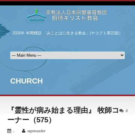
2026年 年間標語 「みことばに生きる教会」(ヤコブ１章22節）
CHURCH
『霊性が病み始まる理由』 牧師コ
0
ーナー（575）
.
wpmaster