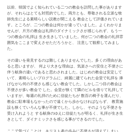
以前、韓国でよく知られている二つの教会を訪問した事があります
が、それらはとても対照的でした。両方とも、尊敬される立派な牧
師先生による素晴らしい説教が聞こえる 教会として評価されていま
す。ところが、二つの教会は何かが違っていました。よくわかりま
せんが、片方の教会は礼拝のダイナミックさが感じられず、もう一
つの教会の礼拝は 生き生きしていました。何が二つの教会の礼拝雰
囲気をここまで変えさせただろうかと、 注意して観察してみまし
た。
その違いを発見するのは難しくありませんでした。多くの理由があ
ると思いますが、 何より大きな理由は、気楽さへの安住と不便さに
伴う献身の違いであると思わされました。はじめの教会は安定して
いて、素晴らしいプログラムに、綺麗に建てられた会堂で礼拝を 捧
げながら何の不便さも感じない教会でした。しかし二つ目の教会は
不便さが多い教会で した。会堂が狭くて隣のビルを借りて礼拝して
いますが、毎週の礼拝のために信徒たちが 数百の椅子を運んだり、
教会に駐車場もなかったので遠くから歩かなければならず、 教育施
設も狭くていろんな事が不便でした。しかし、そのような不便さを
受け入れようと する献身のゆえに信徒たちが明るく、礼拝が生き生
きとして、ダイナミックさを感じる事ができるのでした。
ここで気づくことは、キリスト者の歩みに不便さが消えてしまい、