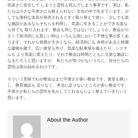
気楽さに安住して しまうと霊性も死んでしまう事実です。実は、私
たちは小さな不便さにも耐えられない 文化の中で生きています。少
しでも便利な道具が発売されるとすぐ取り替えて使い、 少しでも楽
な施設があるならそちらを利用し、気楽に生きることができる道な
ら何でも 取り入れます。教会も同じではないでしょうか。教会が小
さくて経済的にも貧しい時は いろんな面において不便な事が多くあ
ります。それから規模が大きくなり、経済的にも 余裕があると綺麗
な建物を建て、広い食堂も作り、気楽な駐車場を備えたり、システ
ムも より気楽に変えたり、それで教会は時間とともに立派な施設に
なるだろうと思いますが、 私たちが気づかないうちに、自分たちの
霊性は病み始めるわけです。
そういう意味でわが教会はまだ不便さが多い教会です。食堂も狭い
し、教育施設も 足りなく、本当に足りないところが多い教会です。
不便さが私たちの霊性を生かしてくれるならよく耐えていきたいと
思います。
About the Author