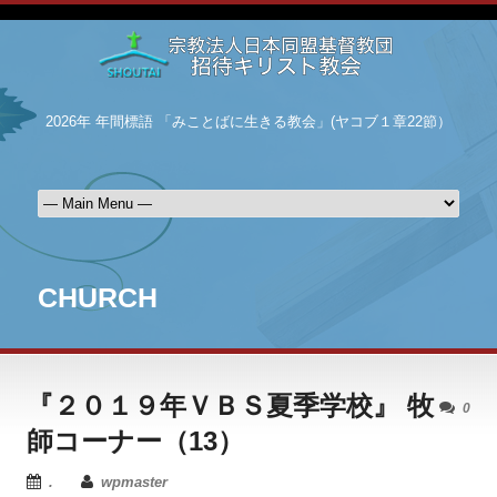
2026年 年間標語 「みことばに生きる教会」(ヤコブ１章22節）
CHURCH
『２０１９年ＶＢＳ夏季学校』 牧
0
師コーナー（13）
.
wpmaster