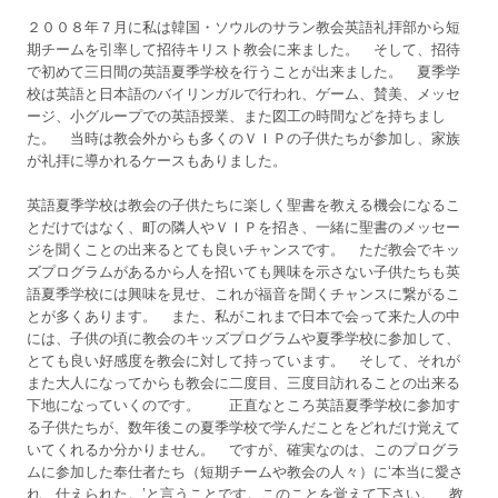
２００８年７月に私は韓国・ソウルのサラン教会英語礼拝部から短
期チームを引率して招待キリスト教会に来ました。 そして、招待
で初めて三日間の英語夏季学校を行うことが出来ました。 夏季学
校は英語と日本語のバイリンガルで行われ、ゲーム、賛美、メッセ
ージ、小グループでの英語授業、また図工の時間などを持ちまし
た。 当時は教会外からも多くのＶＩＰの子供たちが参加し、家族
が礼拝に導かれるケースもありました。
英語夏季学校は教会の子供たちに楽しく聖書を教える機会になるこ
とだけではなく、町の隣人やＶＩＰを招き、一緒に聖書のメッセー
ジを聞くことの出来るとても良いチャンスです。 ただ教会でキッ
ズプログラムがあるから人を招いても興味を示さない子供たちも英
語夏季学校には興味を見せ、これが福音を聞くチャンスに繋がるこ
とが多くあります。 また、私がこれまで日本で会って来た人の中
には、子供の頃に教会のキッズプログラムや夏季学校に参加して、
とても良い好感度を教会に対して持っています。 そして、それが
また大人になってからも教会に二度目、三度目訪れることの出来る
下地になっていくのです。 正直なところ英語夏季学校に参加す
る子供たちが、数年後この夏季学校で学んだことをどれだけ覚えて
いてくれるか分かりません。 ですが、確実なのは、このプログラ
ムに参加した奉仕者たち（短期チームや教会の人々）に‘本当に愛さ
れ、仕えられた。’と言うことです。このことを覚えて下さい。 教