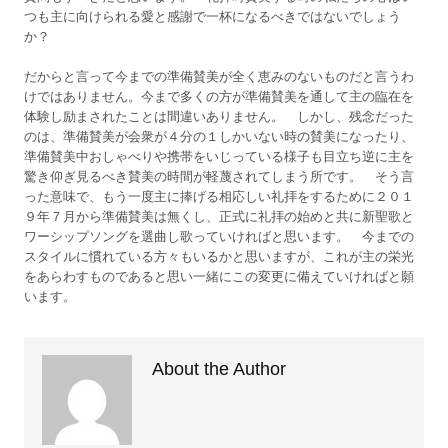
つも主に向けられる愛と感謝で一杯になるべきではないでしょう
か？
だからと言って今までの準備賛美が全く恵みのないものだと言うわ
けではありません。今まで多くの方が準備賛美を通して主の臨在を
体験し励まされたことは間違いありません。 しかし、残念だった
のは、準備賛美が会衆が４分の１しかいない時の賛美になったり、
準備賛美中おしゃべりや携帯をいじっている様子も目立ち逆に主を
驚き仰ぎ見るべき賛美の時間が軽蔑されてしまう所です。 そう言
った意味で、もう一度主に捧げる相応しい礼拝をするために２０１
９年７月から準備賛美は無くし、正式に礼拝の始めと共に新聖歌と
ワーシップソングを選曲し歌っていければと思います。 今までの
スタイルに慣れている方々もいるかと思いますが、これが主の栄光
をあらわすものであると思い一緒にこの変更に備えていければと願
います。
About the Author