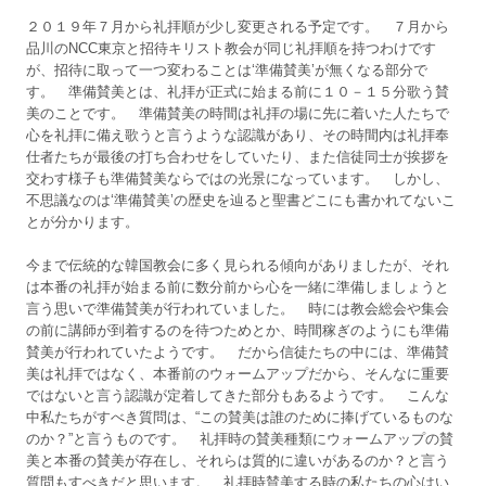
２０１９年７月から礼拝順が少し変更される予定です。 ７月から
品川のNCC東京と招待キリスト教会が同じ礼拝順を持つわけです
が、招待に取って一つ変わることは‘準備賛美’が無くなる部分で
す。 準備賛美とは、礼拝が正式に始まる前に１０－１５分歌う賛
美のことです。 準備賛美の時間は礼拝の場に先に着いた人たちで
心を礼拝に備え歌うと言うような認識があり、その時間内は礼拝奉
仕者たちが最後の打ち合わせをしていたり、また信徒同士が挨拶を
交わす様子も準備賛美ならではの光景になっています。 しかし、
不思議なのは‘準備賛美’の歴史を辿ると聖書どこにも書かれてないこ
とが分かります。
今まで伝統的な韓国教会に多く見られる傾向がありましたが、それ
は本番の礼拝が始まる前に数分前から心を一緒に準備しましょうと
言う思いで準備賛美が行われていました。 時には教会総会や集会
の前に講師が到着するのを待つためとか、時間稼ぎのようにも準備
賛美が行われていたようです。 だから信徒たちの中には、準備賛
美は礼拝ではなく、本番前のウォームアップだから、そんなに重要
ではないと言う認識が定着してきた部分もあるようです。 こんな
中私たちがすべき質問は、“この賛美は誰のために捧げているものな
のか？”と言うものです。 礼拝時の賛美種類にウォームアップの賛
美と本番の賛美が存在し、それらは質的に違いがあるのか？と言う
質問もすべきだと思います。 礼拝時賛美する時の私たちの心はい