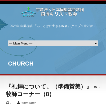
2026年 年間標語 「みことばに生きる教会」(ヤコブ１章22節）
CHURCH
『礼拝について。（準備賛美）』
0
牧師コーナー（8）
.
wpmaster