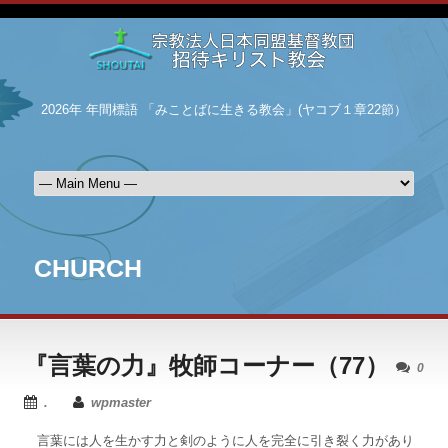
2026年 年間標語 「みことばに生きる教会」(ヤコブ１章22節）
CHURCH
『言葉の力』牧師コーナー（77）
0
.
wpmaster
言葉には人を生かす力と剣のように人を完全に引き裂く力があり