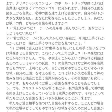
ます。クリスチャンカウンセラーのポール・トリップ牧師によれば
言葉使いは大きく２つのカテゴリーに分かれます。①自分の王国を
築き上げる言葉と、②神の国を建て上げる言葉です。自分の部下が
大きな失敗を犯し、あなたに恥をもたらしたとしましょう。あなた
は以下の内、どちらの言葉を発しますか？
１）“最低なやつだ！ チームの足を引っ張りやがって、お前はどう
しようもない奴だ！”
２）“君は我がチームに取って欠かせない存在だ。今回は上手く行か
なかったけど一緒に上手くやれる方法を見つけよう。”
１）は単純に言えば自分の‘世界’を台無しにした相手に怒りをぶつ
け爆発させる言葉です。これによって上司は少しストレス発散には
なるかも知れません。でも、事実上そこから互いに得られる利益は
あるのでしょうか？その反面、２）の言葉のかけ方は神の国を意識
するものです。上司にとって、自分が絶対ゆずることなく守るべき
領域（自分の王国）を考える前に、これは部下が失敗を通して神の
恵みを知れる機会だと思う意識があるなら、その言葉使いも変わっ
て来ます。もちろん時には厳しい言葉を発することもあるでしょ
う。でも、クリスチャンなら常に‘私は今、私の言葉を通して神の国
を築き上げることをしている’と言う意識が必要です。それによって
私たちはどんな言葉を使うべきか見極めることが出来ます。
私たちが過去相手を傷つけた言葉を分析すると、ほとんどの場合
で私の立場やどうしてもゆずれない領域を守るために発した言葉が