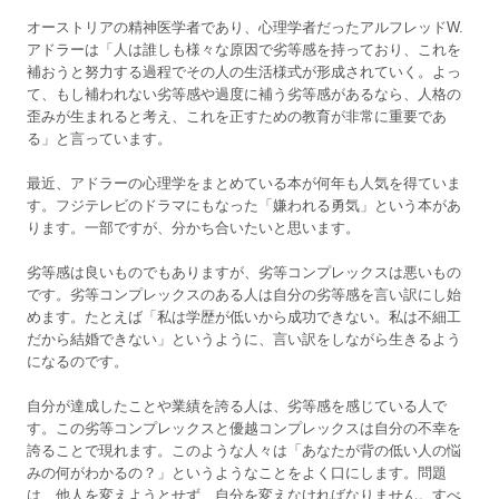
オーストリアの精神医学者であり、心理学者だったアルフレッドW.
アドラーは「人は誰しも様々な原因で劣等感を持っており、これを
補おうと努力する過程でその人の生活様式が形成されていく。よっ
て、もし補われない劣等感や過度に補う劣等感があるなら、人格の
歪みが生まれると考え、これを正すための教育が非常に重要であ
る」と言っています。
最近、アドラーの心理学をまとめている本が何年も人気を得ていま
す。フジテレビのドラマにもなった「嫌われる勇気」という本があ
ります。一部ですが、分かち合いたいと思います。
劣等感は良いものでもありますが、劣等コンプレックスは悪いもの
です。劣等コンプレックスのある人は自分の劣等感を言い訳にし始
めます。たとえば「私は学歴が低いから成功できない。私は不細工
だから結婚できない」というように、言い訳をしながら生きるよう
になるのです。
自分が達成したことや業績を誇る人は、劣等感を感じている人で
す。この劣等コンプレックスと優越コンプレックスは自分の不幸を
誇ることで現れます。このような人々は「あなたが背の低い人の悩
みの何がわかるの？」というようなことをよく口にします。問題
は、他人を変えようとせず、自分を変えなければなりません。すべ