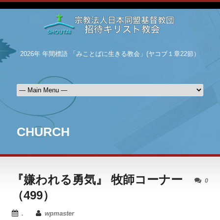
2026年 年間標語 「みことばに生きる教会」(ヤコブ１章22節）
CHURCH
『嫌われる勇気』 牧師コーナー
0
（499）
.
wpmaster