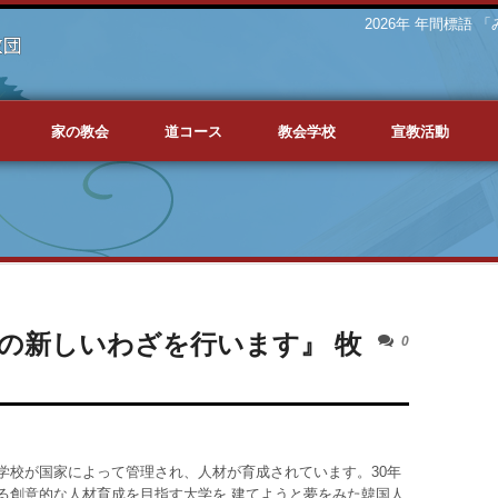
2026年 年間標語
家の教会
道コース
教会学校
宣教活動
の新しいわざを行います』 牧
0
学校が国家によって管理され、人材が育成されています。30年
る創意的な人材育成を目指す大学を 建てようと夢をみた韓国人