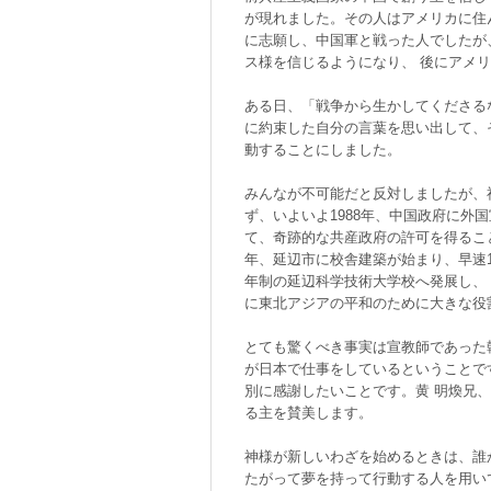
が現れました。その人はアメリカに住
に志願し、中国軍と戦った人でしたが
ス様を信じるようになり、 後にアメ
ある日、「戦争から生かしてくださる
に約束した自分の言葉を思い出して、
動することにしました。
みんなが不可能だと反対しましたが、
ず、いよいよ1988年、中国政府に外
て、奇跡的な共産政府の許可を得ること
年、延辺市に校舎建築が始まり、早速19
年制の延辺科学技術大学校へ発展し、
に東北アジアの平和のために大きな役
とても驚くべき事実は宣教師であった
が日本で仕事をしているということで
別に感謝したいことです。黄 明煥兄、
る主を賛美します。
神様が新しいわざを始めるときは、誰
たがって夢を持って行動する人を用い