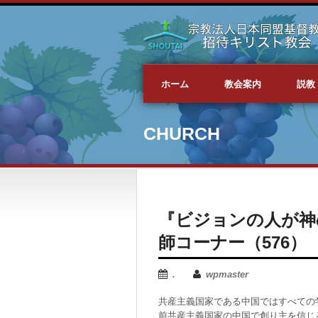
ホーム
教会案内
説教
CHURCH
『ビジョンの人が神
師コーナー（576）
.
wpmaster
共産主義国家である中国ではすべての
前共産主義国家の中国で創り主を信じ