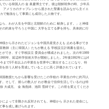
んでいる韓国人の 金 眞慶博士です。彼は朝鮮戦争の時、少年兵
、 アメリカのチャプレンから渡された聖書を読みながら主イエ
リカで勉強をして事業にも成功した人物です。
なら、わが人生を中国と北朝鮮のために 献身します。」と神様
その約束を守ろうと中国に 大学を立てる夢を持ち、具体的に行
神様から示されたビジョンを中国共産党さえも 止める事ができ
国宣教師（主に韓国人）たちが教える 学校設立計画書を提出し
ができ、すぐ学校設立 委員会が構成されました。次の年1989
90年、延辺科学技術大学が開校しました。2年後1992年には4
 今まで5千名以上の卒業生を世界中に輩出することになり、特
割を担う人材を育成していることに高く評価されています。
韓国教授たちから影響を受けたこの学校の 卒業生の中に約70人
す。そして、彼らの数人が わが教会で信仰生活しているのは特
徐 大成兄、 金 海燕姉、池田 雪姉です。この世を変えてくださ
かによって非難され反対されても、神様から 示された使命にし
て事を成し遂げられます。