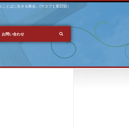
 「みことばに生きる教会」(ヤコブ１章22節）
お問い合わせ