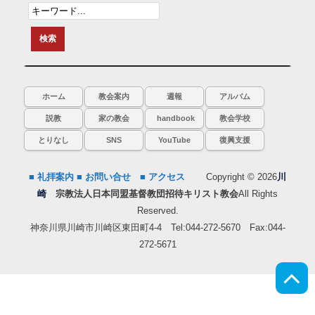
ホーム
教会案内
週報
アルバム
説教
家の教会
handbook
教会学校
とりなし
SNS
YouTube
復興支援
■ 礼拝案内
■ お問い合せ
■ アクセス
Copyright © 2026
川
崎
宗教法人日本同盟基督教団招待キリスト教会
All Rights
Reserved.
神奈川県川崎市川崎区東田町4-4 Tel:044-272-5670 Fax:044-
272-5671