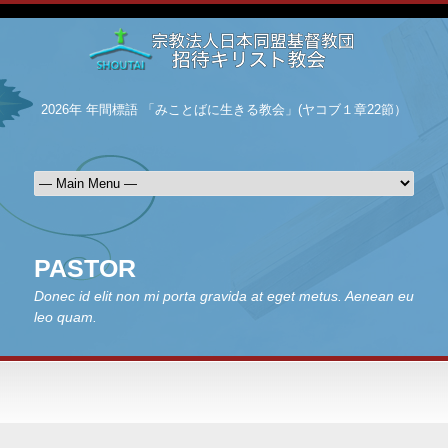
2026年 年間標語 「みことばに生きる教会」(ヤコブ１章22節）
PASTOR
Donec id elit non mi porta gravida at eget metus. Aenean eu
leo quam.