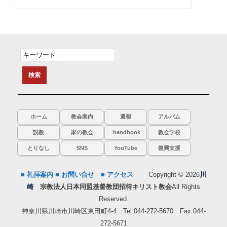
ホーム
教会案内
週報
アルバム
説教
家の教会
handbook
教会学校
とりなし
SNS
YouTube
復興支援
■ 礼拝案内
■ お問い合せ
■ アクセス
Copyright © 2026
川
崎
宗教法人日本同盟基督教団招待キリスト教会
All Rights
Reserved.
神奈川県川崎市川崎区東田町4-4 Tel:044-272-5670 Fax:044-
272-5671