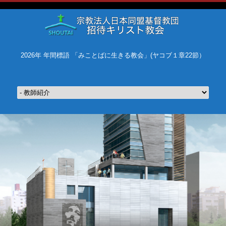
2026年 年間標語 「みことばに生きる教会」(ヤコブ１章22節）