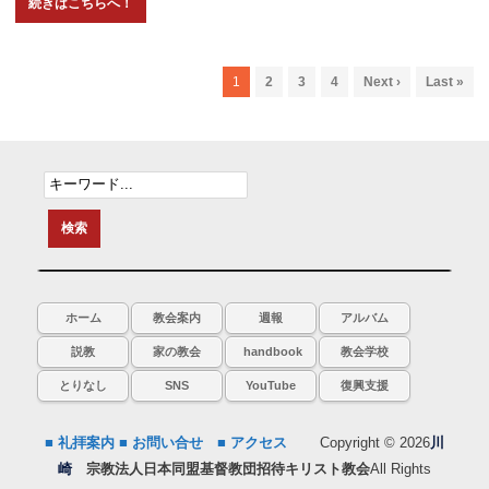
1
2
3
4
Next ›
Last »
ホーム
教会案内
週報
アルバム
説教
家の教会
handbook
教会学校
とりなし
SNS
YouTube
復興支援
■ 礼拝案内
■ お問い合せ
■ アクセス
Copyright © 2026
川
崎
宗教法人日本同盟基督教団招待キリスト教会
All Rights