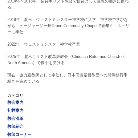
2014年〜2018年 招待キリスト教会で信徒として宣教の働きに携わ
る
2018年 渡米、ウェストミンスター神学校に入学、神学校で学びな
がらニュージャージー州Grace Community Chapelで青年ミニストリ
ーに奉仕
2022年 ウェストミンスター神学校卒業
2025年 北米キリスト改革派教会（Christian Reformed Church of
North America）で按手を受ける
現在 協力宣教師として奉仕し、日本同盟基督教団への所属移行手
続きを進めている
カテゴリ
教会案内
礼拝案内
教会沿革
教師紹介
牧師コーナー