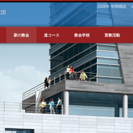
2026年 年間標語
家の教会
道コース
教会学校
宣教活動