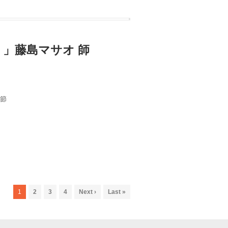
う」藤島マサオ 師
0節
1
2
3
4
Next ›
Last »