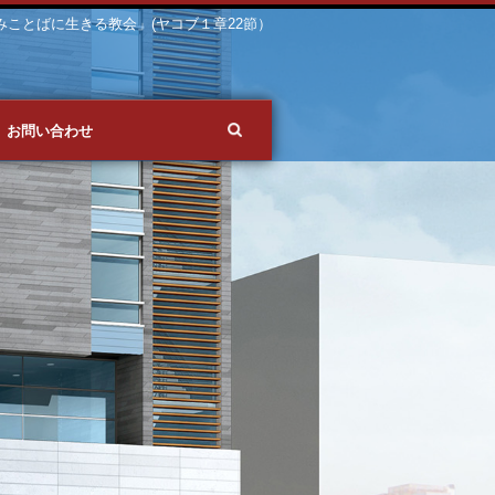
 「みことばに生きる教会」(ヤコブ１章22節）
お問い合わせ