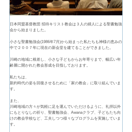
日本同盟基督教団 招待キリスト教会は３人の婦人による聖書勉強
会から始まりました。
小さな聖書勉強会(1986年7月)から始まった私たちも神様の恵みの
中で２００７年に現在の新会堂を建てることができました。
川崎の地域に根差し、小さな子どもからお年寄りまで、幅広い年
齢層に開かれた教会形成を目指しております。
私たちは、
新約時代の姿を回復させるために「家の教会」に取り組んでいま
す。
また、
川崎地域の方々が気軽に足を運んでいただけるように、礼拝以外
にもとりなしの祈り、聖書勉強会、Awanaクラブ、子どもたち向
けの教会学校など、工夫しつつ様々なプログラムを実施していま
す。