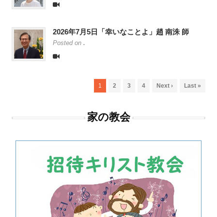
2026年7月5日「幸いなことよ」趙 南洙 師
Posted on
.
1
2
3
4
Next ›
Last »
家の教会