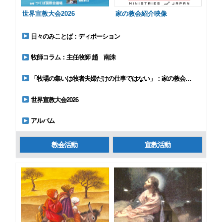
世界宣教大会2026
家の教会紹介映像
日々のみことば：ディボーション
牧師コラム：主任牧師 趙 南洙
「牧場の集いは牧者夫婦だけの仕事ではない」：家の教会…
世界宣教大会2026
アルバム
教会活動
宣教活動