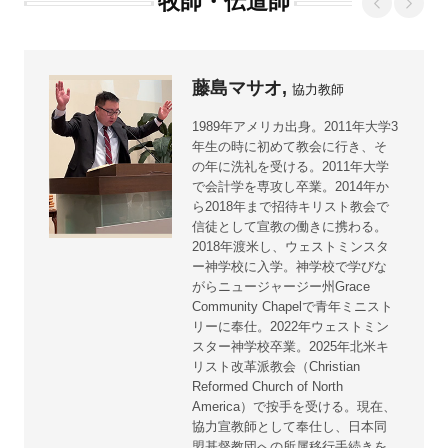
牧師・伝道師
藤島マサオ,
協力教師
1989年アメリカ出身。2011年大学3
年生の時に初めて教会に行き、そ
の年に洗礼を受ける。2011年大学
で会計学を専攻し卒業。2014年か
ら2018年まで招待キリスト教会で
信徒として宣教の働きに携わる。
2018年渡米し、ウェストミンスタ
ー神学校に入学。神学校で学びな
がらニュージャージー州Grace
Community Chapelで青年ミニスト
リーに奉仕。2022年ウェストミン
スター神学校卒業。2025年北米キ
リスト改革派教会（Christian
Reformed Church of North
America）で按手を受ける。現在、
協力宣教師として奉仕し、日本同
盟基督教団への所属移行手続きを