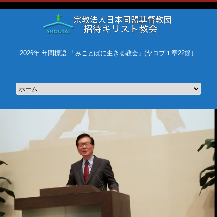
2026年 年間標語 「みことばに生きる教会」(ヤコブ１章22節）