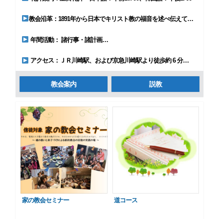
教会沿革：1891年から日本でキリスト教の福音を述べ伝えてきた日本同盟基督教団に属している …
年間活動： 諸行事・諸計画…
アクセス：ＪＲ川崎駅、および京急川崎駅より徒歩約 6 分…
教会案内
説教
家の教会セミナー
道コース