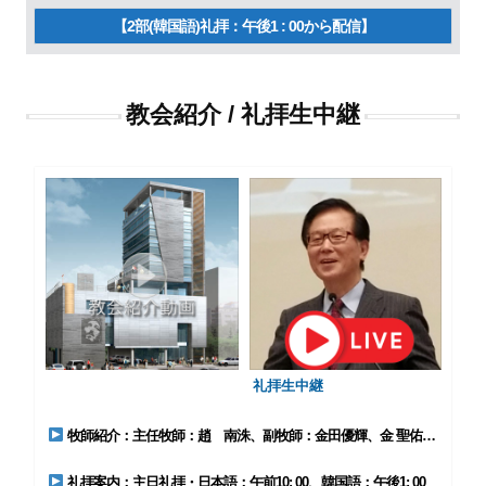
【2部(韓国語)礼拝：午後1 : 00から配信】
教会紹介 / 礼拝生中継
礼拝生中継
牧師紹介：主任牧師：趙 南洙、副牧師：金田優輝、金 聖佑、協力教師：藤島マサオ
礼拝案内：主日礼拝・日本語：午前10: 00、韓国語：午後1: 00