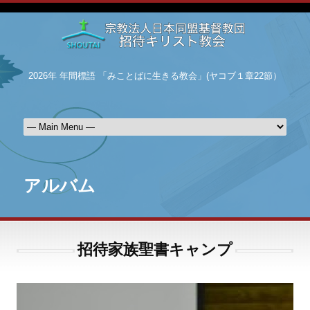
2026年 年間標語 「みことばに生きる教会」(ヤコブ１章22節）
アルバム
招待家族聖書キャンプ