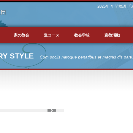
2026年 年間標語
家の教会
道コース
教会学校
宣教活動
RY STYLE
Cum sociis natoque penatibus et magnis dis partu