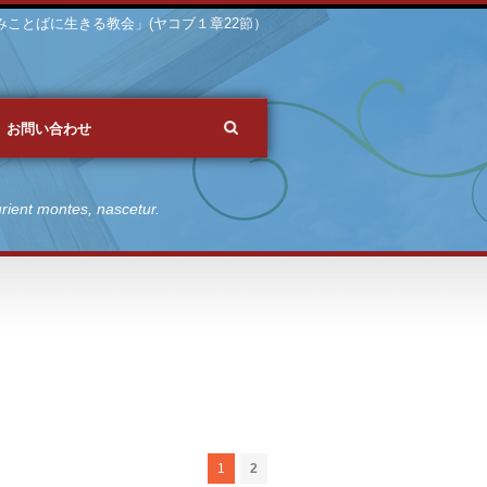
 「みことばに生きる教会」(ヤコブ１章22節）
お問い合わせ
rient montes, nascetur.
1
2