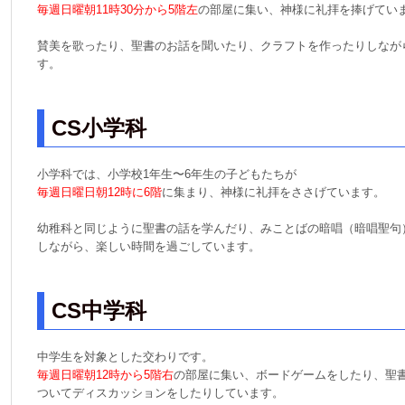
毎週日曜朝11時30分から5階左
の部屋に集い、神様に礼拝を捧げてい
賛美を歌ったり、聖書のお話を聞いたり、クラフトを作ったりしなが
す。
CS小学科
小学科では、小学校1年生〜6年生の子どもたちが
毎週日曜日朝12時に6階
に集まり、神様に礼拝をささげています。
幼稚科と同じように聖書の話を学んだり、みことばの暗唱（暗唱聖句
しながら、楽しい時間を過ごしています。
CS中学科
中学生を対象とした交わりです。
毎週日曜朝12時から5階右
の部屋に集い、ボードゲームをしたり、聖
ついてディスカッションをしたりしています。