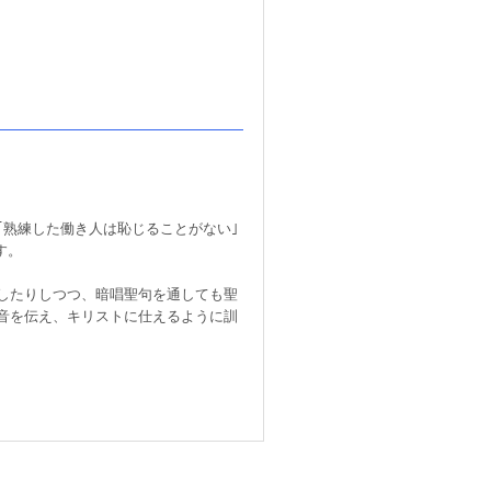
｢熟練した働き人は恥じることがない｣
ます。
したりしつつ、暗唱聖句を通しても聖
音を伝え、キリストに仕えるように訓