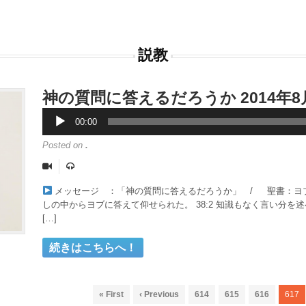
説教
神の質問に答えるだろうか 2014年8月
00:00
Posted on
.
メッセージ ：「神の質問に答えるだろうか」 / 聖書：ヨブ記38
しの中からヨブに答えて仰せられた。 38:2 知識もなく言い分
[…]
« First
‹ Previous
614
615
616
617