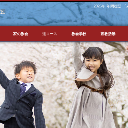
2026年 年間標語
家の教会
道コース
教会学校
宣教活動