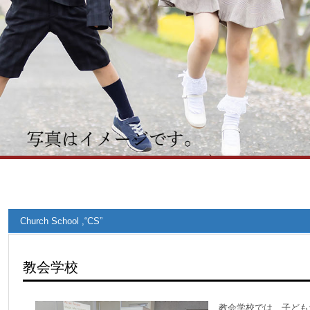
Church School ,“CS”
教会学校
教会学校では、子ども