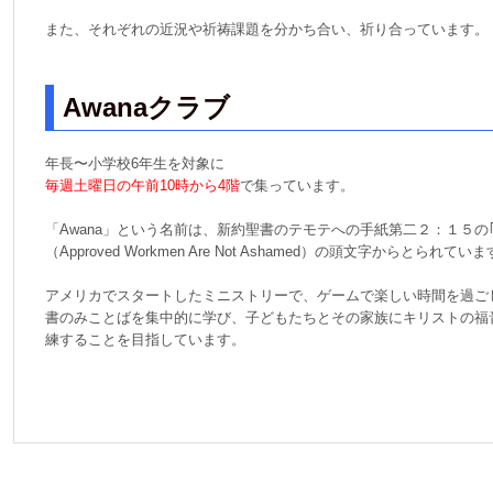
また、それぞれの近況や祈祷課題を分かち合い、祈り合っています。
Awanaクラブ
年長〜小学校6年生を対象に
毎週土曜日の午前10時から4階
で集っています。
「Awana」という名前は、新約聖書のテモテへの手紙第二２：１５の
（Approved Workmen Are Not Ashamed）の頭文字からとられてい
アメリカでスタートしたミニストリーで、ゲームで楽しい時間を過ご
書のみことばを集中的に学び、子どもたちとその家族にキリストの福
練することを目指しています。