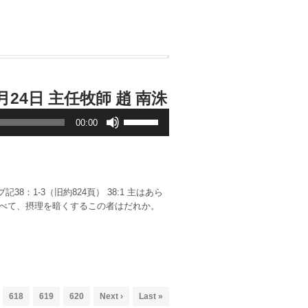
音
24日 主任牧師 趙 南洙
声
ボ
プ
00:00
リ
レ
ュ
ー
ー
ヤ
ム
ー
調
節
に
：1-3（旧約824頁） 38:1 主はあら
は
を述べて、摂理を暗くするこの者はだれか。
上
下
矢
印
キ
ー
を
使
618
619
620
Next ›
Last »
っ