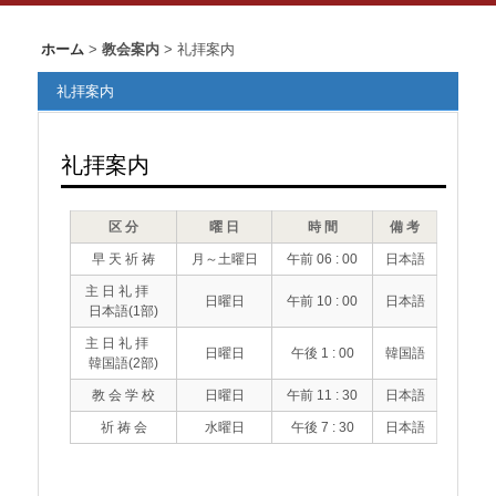
ホーム
>
教会案内
> 礼拝案内
礼拝案内
礼拝案内
区 分
曜 日
時 間
備 考
早 天 祈 祷
月～土曜日
午前 06 : 00
日本語
主 日 礼 拝
日曜日
午前 10 : 00
日本語
日本語(1部)
主 日 礼 拝
日曜日
午後 1 : 00
韓国語
韓国語(2部)
教 会 学 校
日曜日
午前 11 : 30
日本語
祈 祷 会
水曜日
午後 7 : 30
日本語