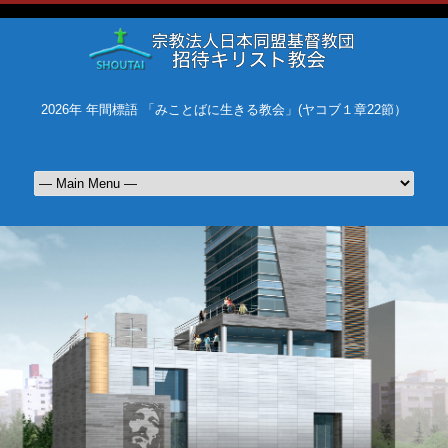
2026年 年間標語 「みことばに生きる教会」(ヤコブ１章22節）