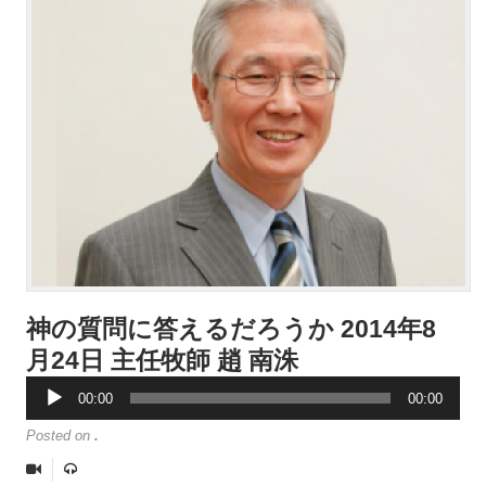
神の質問に答えるだろうか 2014年8
音
月24日 主任牧師 趙 南洙
声
プ
00:00
00:00
レ
ー
Posted on
.
ヤ
ー