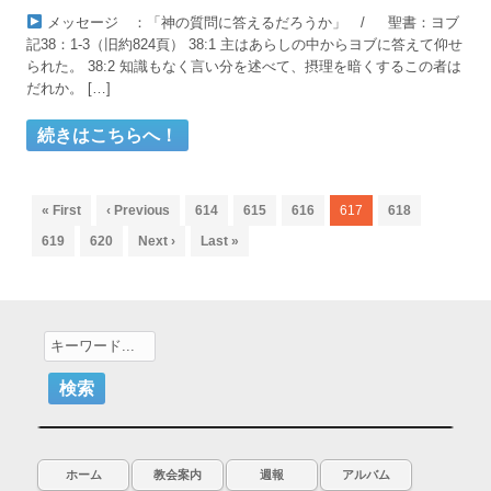
メッセージ ：「神の質問に答えるだろうか」 / 聖書：ヨブ
記38：1-3（旧約824頁） 38:1 主はあらしの中からヨブに答えて仰せ
られた。 38:2 知識もなく言い分を述べて、摂理を暗くするこの者は
だれか。 […]
« First
‹ Previous
614
615
616
617
618
619
620
Next ›
Last »
ホーム
教会案内
週報
アルバム