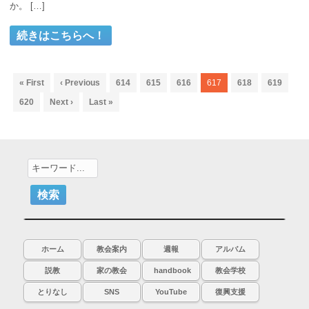
か。 […]
« First
‹ Previous
614
615
616
617
618
619
620
Next ›
Last »
ホーム
教会案内
週報
アルバム
説教
家の教会
handbook
教会学校
とりなし
SNS
YouTube
復興支援