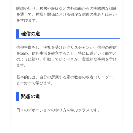
瞑想や祈り、独居や服従など内外両面からの実際的な訓練
を通して、神様と関係における敬虔な信仰の歩みとは何か
を学びます。
確信の道
信仰告白をし、洗礼を受けたクリスチャンが、信仰の確信
を深め、信仰生活を確立すること、特に伝道という面でど
のように祈り、行動していくべきか、実践的な事柄を学び
ます。
基本的には、自分の所属する家の教会の牧者（リーダー）
と一対一で学びます。
黙想の道
日々のデボーションのやり方を学ぶクラスです。