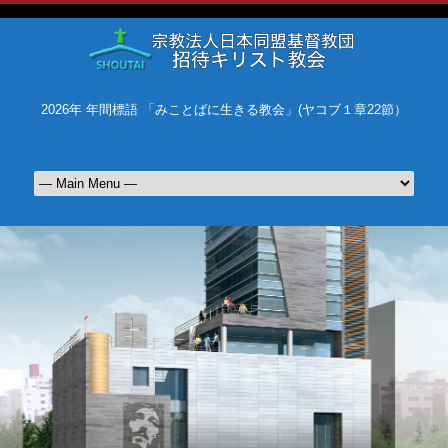
2026年 年間標語 「みことばに生きる教会」(ヤコブ１章22節）