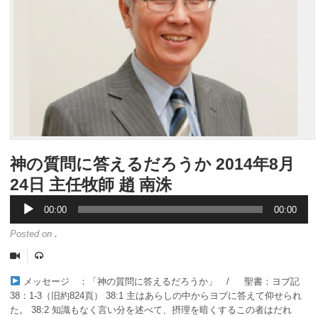
神の質問に答えるだろうか 2014年8月
音
24日 主任牧師 趙 南洙
声
プ
00:00
00:00
レ
ー
Posted on
.
ヤ
ー
メッセージ ：「神の質問に答えるだろうか」 / 聖書：ヨブ記
38：1-3（旧約824頁） 38:1 主はあらしの中からヨブに答えて仰せられ
た。 38:2 知識もなく言い分を述べて、摂理を暗くするこの者はだれ