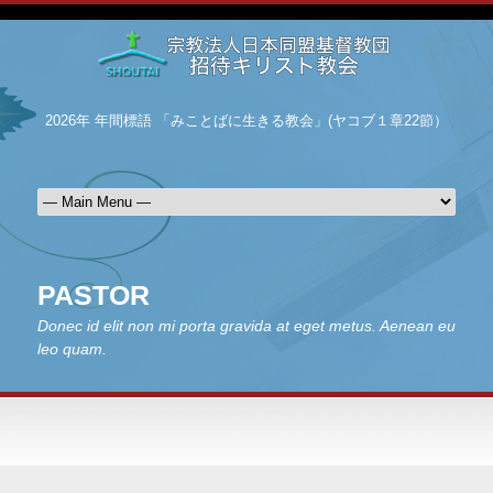
2026年 年間標語 「みことばに生きる教会」(ヤコブ１章22節）
PASTOR
Donec id elit non mi porta gravida at eget metus. Aenean eu
leo quam.