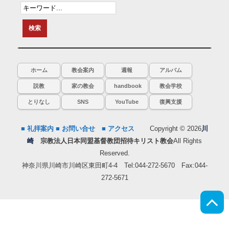
ホーム
教会案内
週報
アルバム
説教
家の教会
handbook
教会学校
とりなし
SNS
YouTube
復興支援
■ 礼拝案内
■ お問い合せ
■ アクセス
Copyright © 2026
川
崎
宗教法人日本同盟基督教団招待キリスト教会
All Rights
Reserved.
神奈川県川崎市川崎区東田町4-4 Tel:044-272-5670 Fax:044-
272-5671