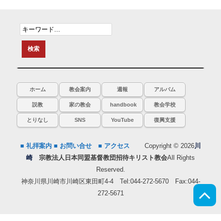
ホーム
教会案内
週報
アルバム
説教
家の教会
handbook
教会学校
とりなし
SNS
YouTube
復興支援
■ 礼拝案内
■ お問い合せ
■ アクセス
Copyright © 2026
川
崎
宗教法人日本同盟基督教団招待キリスト教会
All Rights
Reserved.
神奈川県川崎市川崎区東田町4-4 Tel:044-272-5670 Fax:044-
272-5671