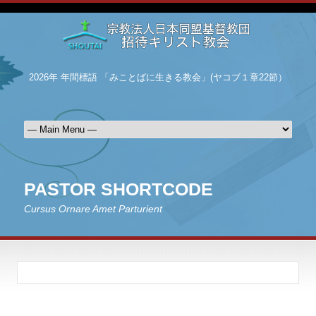
2026年 年間標語 「みことばに生きる教会」(ヤコブ１章22節）
PASTOR SHORTCODE
Cursus Ornare Amet Parturient