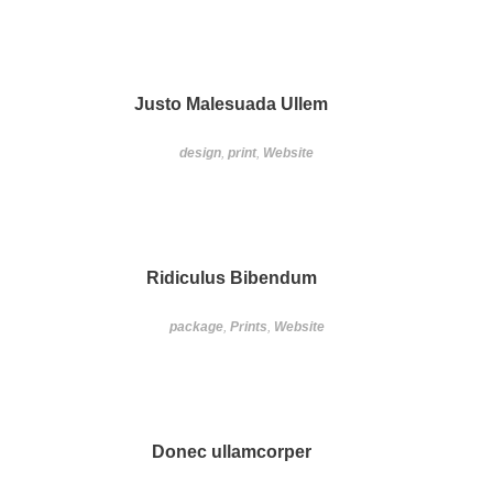
Justo Malesuada Ullem
design
,
print
,
Website
Ridiculus Bibendum
package
,
Prints
,
Website
Donec ullamcorper