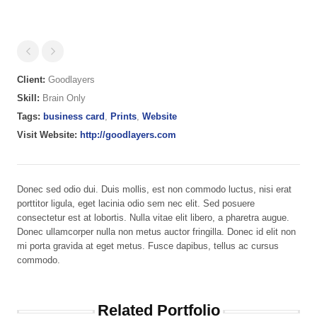
Client:
Goodlayers
Skill:
Brain Only
Tags:
business card
,
Prints
,
Website
Visit Website:
http://goodlayers.com
Donec sed odio dui. Duis mollis, est non commodo luctus, nisi erat
porttitor ligula, eget lacinia odio sem nec elit. Sed posuere
consectetur est at lobortis. Nulla vitae elit libero, a pharetra augue.
Donec ullamcorper nulla non metus auctor fringilla. Donec id elit non
mi porta gravida at eget metus. Fusce dapibus, tellus ac cursus
commodo.
Related Portfolio