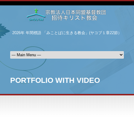
2026年 年間標語 「みことばに生きる教会」(ヤコブ１章22節）
PORTFOLIO WITH VIDEO