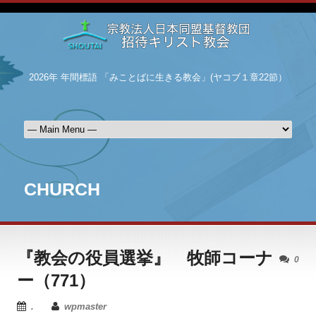
2026年 年間標語 「みことばに生きる教会」(ヤコブ１章22節）
CHURCH
『教会の役員選挙』 牧師コーナ
0
ー（771）
.
wpmaster