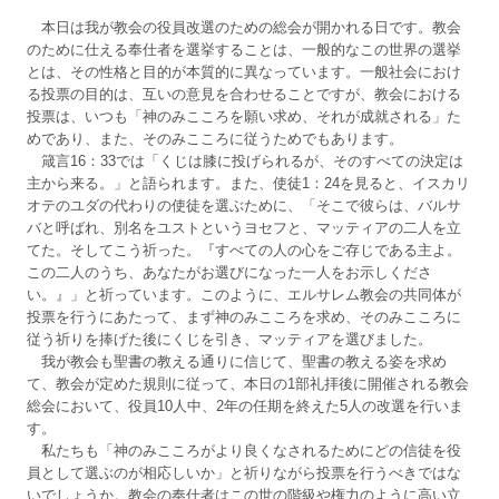
本日は我が教会の役員改選のための総会が開かれる日です。教会
のために仕える奉仕者を選挙することは、一般的なこの世界の選挙
とは、その性格と目的が本質的に異なっています。一般社会におけ
る投票の目的は、互いの意見を合わせることですが、教会における
投票は、いつも「神のみこころを願い求め、それが成就される」た
めであり、また、そのみこころに従うためでもあります。
箴言16：33では「くじは膝に投げられるが、そのすべての決定は
主から来る。」と語られます。また、使徒1：24を見ると、イスカリ
オテのユダの代わりの使徒を選ぶために、「そこで彼らは、バルサ
バと呼ばれ、別名をユストというヨセフと、マッティアの二人を立
てた。そしてこう祈った。『すべての人の心をご存じである主よ。
この二人のうち、あなたがお選びになった一人をお示しくださ
い。』」と祈っています。このように、エルサレム教会の共同体が
投票を行うにあたって、まず神のみこころを求め、そのみこころに
従う祈りを捧げた後にくじを引き、マッティアを選びました。
我が教会も聖書の教える通りに信じて、聖書の教える姿を求め
て、教会が定めた規則に従って、本日の1部礼拝後に開催される教会
総会において、役員10人中、2年の任期を終えた5人の改選を行いま
す。
私たちも「神のみこころがより良くなされるためにどの信徒を役
員として選ぶのが相応しいか」と祈りながら投票を行うべきではな
いでしょうか。教会の奉仕者はこの世の階級や権力のように高い立