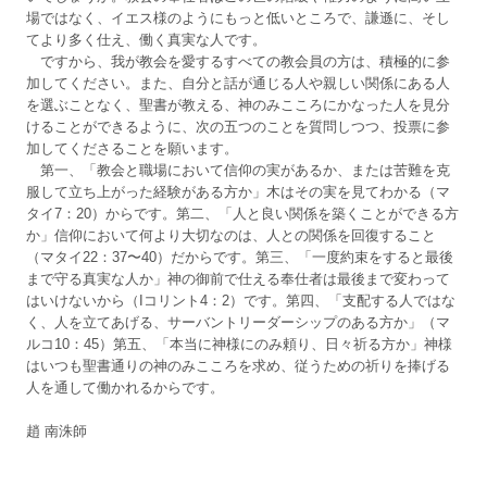
場ではなく、イエス様のようにもっと低いところで、謙遜に、そし
てより多く仕え、働く真実な人です。
ですから、我が教会を愛するすべての教会員の方は、積極的に参
加してください。また、自分と話が通じる人や親しい関係にある人
を選ぶことなく、聖書が教える、神のみこころにかなった人を見分
けることができるように、次の五つのことを質問しつつ、投票に参
加してくださることを願います。
第一、「教会と職場において信仰の実があるか、または苦難を克
服して立ち上がった経験がある方か」木はその実を見てわかる（マ
タイ7：20）からです。第二、「人と良い関係を築くことができる方
か」信仰において何より大切なのは、人との関係を回復すること
（マタイ22：37〜40）だからです。第三、「一度約束をすると最後
まで守る真実な人か」神の御前で仕える奉仕者は最後まで変わって
はいけないから（Iコリント4：2）です。第四、「支配する人ではな
く、人を立てあげる、サーバントリーダーシップのある方か」（マ
ルコ10：45）第五、「本当に神様にのみ頼り、日々祈る方か」神様
はいつも聖書通りの神のみこころを求め、従うための祈りを捧げる
人を通して働かれるからです。
趙 南洙師