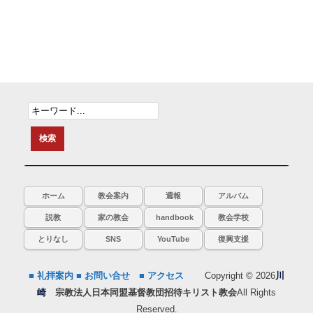
ホーム
教会案内
週報
アルバム
説教
家の教会
handbook
教会学校
とりなし
SNS
YouTube
復興支援
■ 礼拝案内
■ お問い合せ
■ アクセス
Copyright © 2026
川
崎
宗教法人日本同盟基督教団招待キリスト教会
All Rights
Reserved.