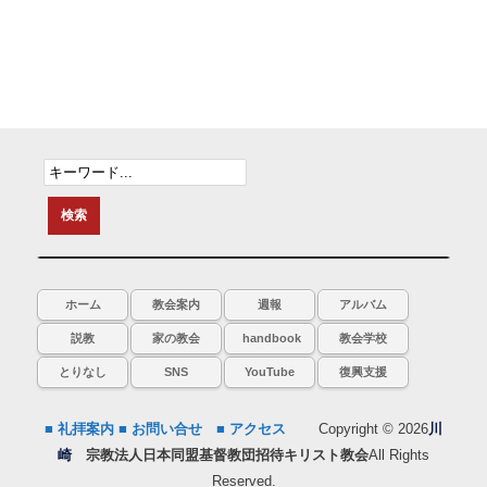
ホーム
教会案内
週報
アルバム
説教
家の教会
handbook
教会学校
とりなし
SNS
YouTube
復興支援
■ 礼拝案内
■ お問い合せ
■ アクセス
Copyright © 2026
川
崎
宗教法人日本同盟基督教団招待キリスト教会
All Rights
Reserved.