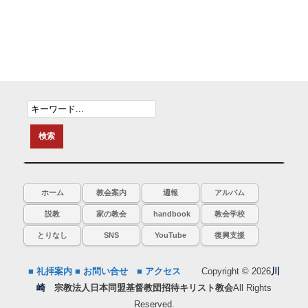
ホーム
教会案内
週報
アルバム
説教
家の教会
handbook
教会学校
とりなし
SNS
YouTube
復興支援
■ 礼拝案内
■ お問い合せ
■ アクセス
Copyright © 2026
川
崎
宗教法人日本同盟基督教団招待キリスト教会
All Rights
Reserved.