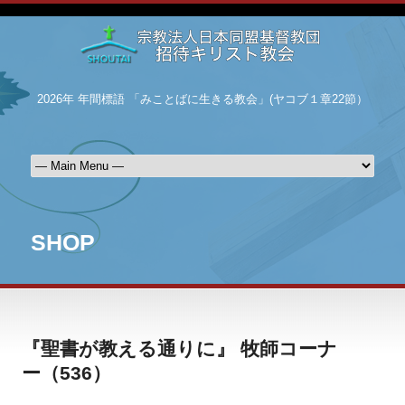
2026年 年間標語 「みことばに生きる教会」(ヤコブ１章22節）
SHOP
『聖書が教える通りに』 牧師コーナ
ー（536）