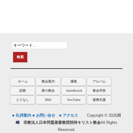
ホーム
教会案内
週報
アルバム
説教
家の教会
handbook
教会学校
とりなし
SNS
YouTube
復興支援
■ 礼拝案内
■ お問い合せ
■ アクセス
Copyright © 2026
川
崎
宗教法人日本同盟基督教団招待キリスト教会
All Rights
Reserved.