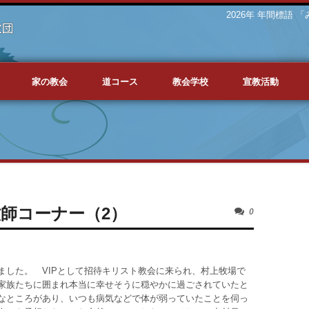
2026年 年間標語
家の教会
道コース
教会学校
宣教活動
牧師コーナー（2）
0
ました。 VIPとして招待キリスト教会に来られ、村上牧場で
家族たちに囲まれ本当に幸せそうに穏やかに過ごされていたと
なところがあり、いつも病気などで体が弱っていたことを伺っ