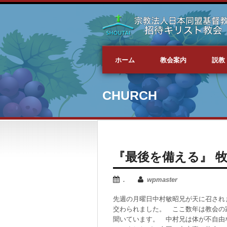
ホーム
教会案内
説教
CHURCH
『最後を備える』 
.
wpmaster
先週の月曜日中村敏昭兄が天に召され
交わられました。 ここ数年は教会の
聞いています。 中村兄は体が不自由