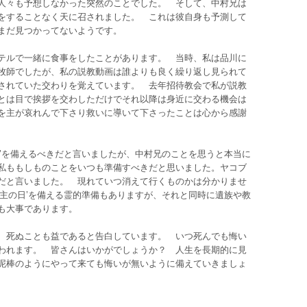
人々も予想しなかった突然のことでした。 そして、中村兄は
をすることなく天に召されました。 これは彼自身も予測して
まだ見つかってないようです。
テルで一緒に食事をしたことがあります。 当時、私は品川に
牧師でしたが、私の説教動画は誰よりも良く繰り返し見られて
されていた交わりを覚えています。 去年招待教会で私が説教
とは目で挨拶を交わしただけでそれ以降は身近に交わる機会は
を主が哀れんで下さり救いに導いて下さったことは心から感謝
日’を備えるべきだと言いましたが、中村兄のことを思うと本当に
私ももしものことをいつも準備すべきだと思いました。ヤコブ
だと言いました。 現れていつ消えて行くものかは分かりませ
‘主の日’を備える霊的準備もありますが、それと同時に遺族や教
とも大事であります。
、死ぬことも益であると告白しています。 いつ死んでも悔い
われます。 皆さんはいかがでしょうか？ 人生を長期的に見
泥棒のようにやって来ても悔いが無いように備えていきましょ