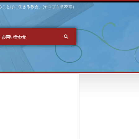
 「みことばに生きる教会」(ヤコブ１章22節）
お問い合わせ