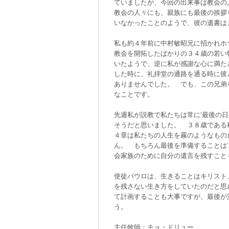
ていましたが、今回の出来事は教会の
教会の人々にも、親族にも最後の挨拶
いなかったことのようで、彼の遺書は
私も約４年前に中村敏昭兄に招かれホ
教会を開拓したばかりの３４歳の若い
いたようで、逆に私が感謝な心に満た
した時に、礼拝堂の通路を通る時に彼
ありませんでした。 でも、この兄弟
なことです。
先週私が説教で私たちは常に‘最後の
そうだと思いました。 ３８歳である
４章は私たちの人生を霧のようなもの
ん。 もちろん最後を準備することは
会家族のために自分の遺言を残すこ
使徒パウロは、生きることはキリスト
を残さない生き方をしていたのだと思
て計画することも大事ですが、最後が
う。
主任牧師：チョ・ドリュー