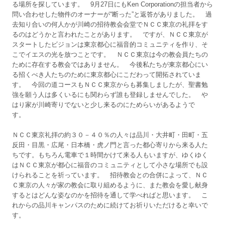
る場所を探しています。 9月27日にもKen Corporationの担当者から
問い合わせした物件のオーナーが“断った”と返答がありました。 過
去知り合いの何人かが川崎の招待教会会堂でＮＣＣ東京の礼拝をす
るのはどうかと言われたことがあります。 ですが、ＮＣＣ東京が
スタートしたビジョンは東京都心に福音的コミュニティを作り、そ
こでイエスの光を放つことです。 ＮＣＣ東京は今の教会員たちの
ために存在する教会ではありません。 今後私たちが東京都心にい
る招くべき人たちのために東京都心にこだわって開拓されていま
す。 今回の道コースもＮＣＣ東京からも募集しましたが、聖書勉
強を願う人は多くいるにも関わらず誰も登録しませんでした。 や
はり家が川崎寄りでないと少し来るのにためらいがあるようで
す。
ＮＣＣ東京礼拝の約３０－４０％の人々は品川・大井町・田町・五
反田・目黒・広尾・日本橋・虎ノ門と言った都心寄りから来る人た
ちです。もちろん電車で１時間かけて来る人もいますが、ゆくゆく
はＮＣＣ東京が都心に福音のコミュニティとして小さな場所でも設
けられることを祈っています。 招待教会との合併によって、ＮＣ
Ｃ東京の人々が家の教会に取り組めるように、また教会を愛し献身
するとはどんな姿なのかを招待を通して学べればと思います。 こ
れからの品川キャンパスのために続けてお祈りいただけると幸いで
す。