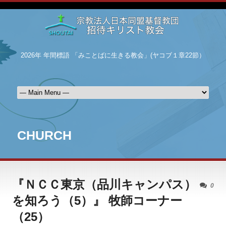
2026年 年間標語 「みことばに生きる教会」(ヤコブ１章22節）
CHURCH
『ＮＣＣ東京（品川キャンパス）
0
を知ろう（5）』 牧師コーナー
（25）