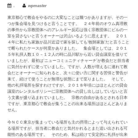
.
wpmaster
東京都心で教会をやるのに大変なことは幾つかありますが、その一
つが集会場を見つけると言うことです。 ２４年前のオウム真理教
の事件から宗教団体へのアレルギー反応は強く宗教団体にビルの一
室を貸さないと言うオーナーは沢山いるように思えます。 ２０１
４年に私たち家族が品川近辺で家を探しても‘牧師家族’だと言うこと
で断られたケースが何度かありました。 集会場としては、２０１
５年礼拝人数１０－１２人の時に品川駅から近い貸会議室を借りて
いましたが、最初は‘ニューコミュニティチャーチ’が教会だと担当者
に気付かれずに使っていました。ですが、人数が増えるに連れて教
会だとオーナーに知られると、次々に使い方に関する苦情と警告が
来て、続けて使うことが無理な状態にまで至りました。 そして、
他の礼拝場所を探すわけですが、２０１８年頃にはほとんどの貸会
議室のレンタルポリシーに宗教団体への貸し出しはしていないと言
う文書が盛り込まれていました。 宗教の自由があるとされる日本
ですが、東京都心で教会が集うことの出来る場所はほとんどありま
せん。
今ＮＣＣ東京が集まっている場所も主の摂理によって与えられてい
る場所ですが、担当者に教会だと気付かれるとまた追い出される可
能性のある場所です。 そのため、私は続けて安定的に礼拝が出来