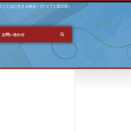
 「みことばに生きる教会」(ヤコブ１章22節）
お問い合わせ