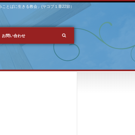
 「みことばに生きる教会」(ヤコブ１章22節）
お問い合わせ