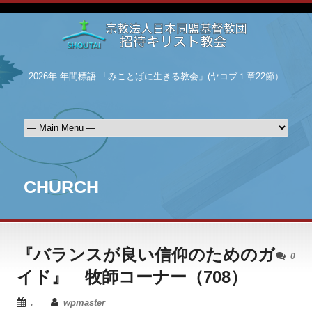
2026年 年間標語 「みことばに生きる教会」(ヤコブ１章22節）
CHURCH
『バランスが良い信仰のためのガ
0
イド』 牧師コーナー（708）
.
wpmaster