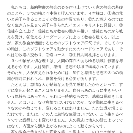
私たちは、新約聖書の教会の姿を作り上げていく家の教会の基礎
のことを、３つの軸と４本柱と呼んでいます。４本柱は、①魂の救
いと弟子を作ることこそが教会の本質であり、②ただ教えるのでは
なく生き方を見せて弟子を作られたイエス・キリストに見習い、③
信徒を立て上げ、信徒たちが教会の働きを担い、使徒たちのから教
えを受け、④仕えるリーダーシップによって教会を建てる。以上
が、家の教会が機能するためのソフトウェア(OS)です。そして３つ
の軸は、このソフトウェアを動かすためのハードウェアであり、そ
れは①牧場の交わり、②道コース、③主日共同礼拝となります。
３つの軸が大切な理由は、人間の存在のあらゆる領域に影響を与
えるからです。人は知性、感情、意志の領域で構成されています。
そのため、人が変えられるためには、知性と感情と意志の３つの領
域が同時に触れられ、影響を受ける必要があります。
たとえば、怠惰な人が勤勉な人を見て感動したからといって、す
ぐに変化が起こることはありません。自分もあのように生きたいと
いう気持ちはあっても、それは一時的なもので、感動は長続きしま
せん。とはいえ、なぜ怠惰ではいけないのか、なぜ勤勉に生きるべ
きなのかを教えても、変わることはありません。ただ知識が増える
だけです。または、その人に怠惰な生活はいけない、こう生きるべ
きですと説得しても変わりません。人の意志は他人の話によってで
はなく、内面から湧き上がるものによって動くからです。
家の教会の働きが人に変化を起こす理由は、この３つの軸が、人