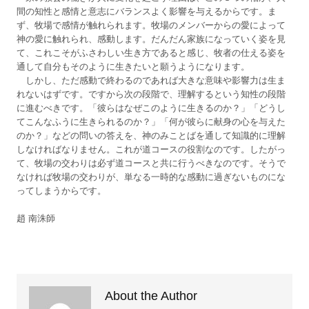
間の知性と感情と意志にバランスよく影響を与えるからです。ま
ず、牧場で感情が触れられます。牧場のメンバーからの愛によって
神の愛に触れられ、感動します。だんだん家族になっていく姿を見
て、これこそがふさわしい生き方であると感じ、牧者の仕える姿を
通して自分もそのように生きたいと願うようになります。
しかし、ただ感動で終わるのであれば大きな意味や影響力は生ま
れないはずです。ですから次の段階で、理解するという知性の段階
に進むべきです。「彼らはなぜこのように生きるのか？」「どうし
てこんなふうに生きられるのか？」「何が彼らに献身の心を与えた
のか？」などの問いの答えを、神のみことばを通して知識的に理解
しなければなりません。これが道コースの役割なのです。したがっ
て、牧場の交わりは必ず道コースと共に行うべきなのです。そうで
なければ牧場の交わりが、単なる一時的な感動に過ぎないものにな
ってしまうからです。
趙 南洙師
About the Author