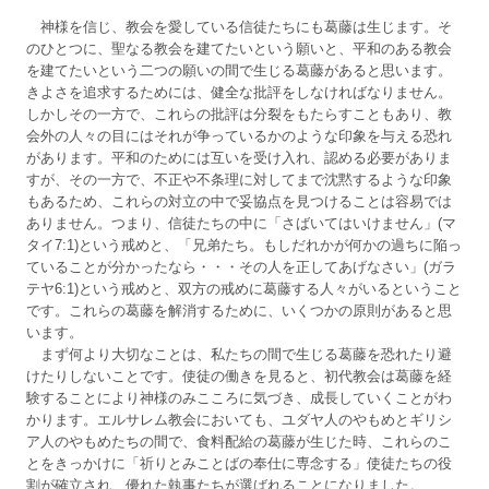
神様を信じ、教会を愛している信徒たちにも葛藤は生じます。そ
のひとつに、聖なる教会を建てたいという願いと、平和のある教会
を建てたいという二つの願いの間で生じる葛藤があると思います。
きよさを追求するためには、健全な批評をしなければなりません。
しかしその一方で、これらの批評は分裂をもたらすこともあり、教
会外の人々の目にはそれが争っているかのような印象を与える恐れ
があります。平和のためには互いを受け入れ、認める必要がありま
すが、その一方で、不正や不条理に対してまで沈黙するような印象
もあるため、これらの対立の中で妥協点を見つけることは容易では
ありません。つまり、信徒たちの中に「さばいてはいけません」(マ
タイ7:1)という戒めと、「兄弟たち。もしだれかが何かの過ちに陥っ
ていることが分かったなら・・・その人を正してあげなさい」(ガラ
テヤ6:1)という戒めと、双方の戒めに葛藤する人々がいるということ
です。これらの葛藤を解消するために、いくつかの原則があると思
います。
まず何より大切なことは、私たちの間で生じる葛藤を恐れたり避
けたりしないことです。使徒の働きを見ると、初代教会は葛藤を経
験することにより神様のみこころに気づき、成長していくことがわ
かります。エルサレム教会においても、ユダヤ人のやもめとギリシ
ア人のやもめたちの間で、食料配給の葛藤が生じた時、これらのこ
とをきっかけに「祈りとみことばの奉仕に専念する」使徒たちの役
割が確立され、優れた執事たちが選ばれることになりました。