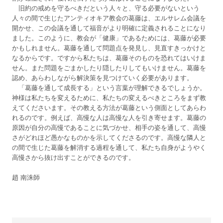
旧約の戒めを守るべきだという人々と、守る必要がないという
人々の間で生じたアンティオキア教会の葛藤は、エルサレム会議を
開かせ、この会議を通して福音がより明確に定義されることになり
ました。このように、教会が「健康」であるためには、葛藤が必要
かもしれません。葛藤を通して問題点を発見し、見直すきっかけと
なるからです。ですから私たちは、葛藤そのものを恐れてはいけま
せん。また問題をごまかしたり隠したりしてもいけません。葛藤を
認め、あらわしながら解決策を見つけていく必要があります。
「葛藤を通して成長する」という言葉が理解できるでしょうか。
神様は私たちを変えるために、私たちの変えるべきところをまず教
えてくださいます。その教える方法が葛藤という側面としてあらわ
れるのです。例えば、高慢な人は高慢な人を引き寄せます。葛藤の
原因が自分の高慢であることに気づかせ、相手の姿を通して、高慢
さがどれほど愚かなものかを示してくださるのです。高慢な隣人と
の間で生じた葛藤を解消する過程を通して、私たち自身がようやく
高慢さから抜け出すことができるのです。
趙 南洙師