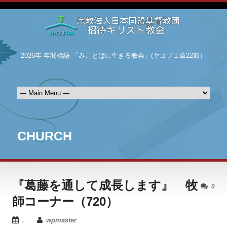
2026年 年間標語 「みことばに生きる教会」(ヤコブ１章22節）
CHURCH
『葛藤を通して成長します』 牧
0
師コーナー（720）
.
wpmaster