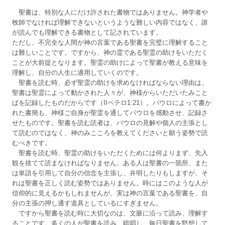
聖書は、特別な人にだけ許された書物ではありません。神学者や
牧師でなければ理解できないというような難しい内容ではなく、誰
が読んでも理解できる書物として記されています。
ただし、不完全な人間が神の言葉である聖書を完璧に理解すること
は難しいことです。ですから、神の霊である聖霊の助けをいただく
ことが大前提となります。聖霊の助けによって聖書が教える意味を
理解し、自分の人生に適用していくのです。
聖書を読む時、必ず聖霊の助けを求めなければならない理由は、
聖書は聖霊によって動かされた人々が、神様からいただいたみこと
ばを記録したものだからです（IIペテロ1:21）。パウロによって書か
れた書簡も、神様ご自身が聖霊を通してパウロを感動させ、記録さ
せたものです。聖書を読む読者は、パウロの見解や個人の主張とし
て読むのではなく、神のみこころを教えてくださいと願う姿勢で読
むべきです。
聖書を読む時、聖霊の助けをいただくためには何よりまず、先入
観を捨てて読まなければなりません。ある人は聖書の一箇所、また
は単語を引用して自分の信念を主張し、弁明したりもしますが、そ
れは聖書を正しく読む姿勢ではありません。時にはこのような人が
信仰的に見えるかもしれませんが、実は神の言葉である聖書を、自
分の主張の押し通す道具としているにすぎません。
ですから聖書を読む時に大切なのは、文脈に沿って読み、理解す
ることです。多くの人が聖書を読み、暗唱し、毎日聖書を黙想して