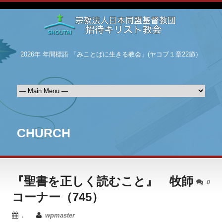
2026年 年間標語 「みことばに生きる教会」(ヤコブ１章22節）
CHURCH
『聖書を正しく読むこと』 牧師
0
コーナー（745）
.
wpmaster