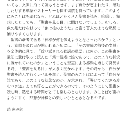
いても、文脈に沿って読もうとせず、まず自分が恵まれたり、感動
したりする単語やストーリーを探す習慣を持っています。このよう
にみことばを読むなら、どれほどたくさん聖書を読み、暗唱し、黙
想したとしても、「聖書を見る目」は開けないでしょう。むしろ、
象の足だけを触って「象は柱のようだ」と言う盲人のような黙想に
陥りやすくなります。
聖書の著者である「神様が何を伝えようとなさったのか？」とい
う、意図を汲む目が開かれるためには、「その書簡の前後の文脈」
を全体的に見て、「繰り返される強調の単語」は何か、この聖書を
最初に受け取って読んだ「第一読者は誰であって、どのような状況
に置かれていたのか」ということを聖霊による感動を通して発見す
る時、「聖書を見る目」が大きく開かれます。その時から、自分が
聖書を読んで行くレベルを超え、聖書のみことばによって「自分が
誰であり、どのような状態なのか」が示され、「導いてくださる歩
むべき道」までも悟ることができるのです。そのようにして聖書を
読む時、黙想する時間がとても楽しみとなります。みことばが蜜の
ように甘く、黙想が神様との楽しいひとときとなるのです。
趙 南洙師