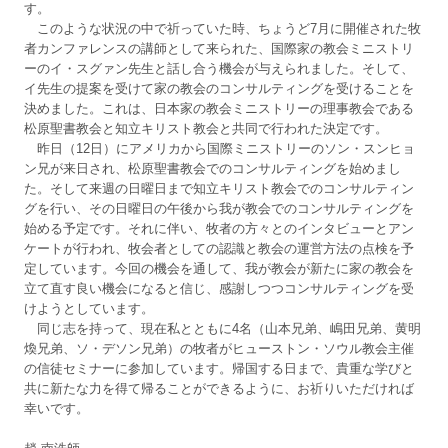
す。
このような状況の中で祈っていた時、ちょうど7月に開催された牧
者カンファレンスの講師として来られた、国際家の教会ミニストリ
ーのイ・スグァン先生と話し合う機会が与えられました。そして、
イ先生の提案を受けて家の教会のコンサルティングを受けることを
決めました。これは、日本家の教会ミニストリーの理事教会である
松原聖書教会と知立キリスト教会と共同で行われた決定です。
昨日（12日）にアメリカから国際ミニストリーのソン・スンヒョ
ン兄が来日され、松原聖書教会でのコンサルティングを始めまし
た。そして来週の日曜日まで知立キリスト教会でのコンサルティン
グを行い、その日曜日の午後から我が教会でのコンサルティングを
始める予定です。それに伴い、牧者の方々とのインタビューとアン
ケートが行われ、牧会者としての認識と教会の運営方法の点検を予
定しています。今回の機会を通して、我が教会が新たに家の教会を
立て直す良い機会になると信じ、感謝しつつコンサルティングを受
けようとしています。
同じ志を持って、現在私とともに4名（山本兄弟、嶋田兄弟、黄明
煥兄弟、ソ・デソン兄弟）の牧者がヒューストン・ソウル教会主催
の信徒セミナーに参加しています。帰国する日まで、貴重な学びと
共に新たな力を得て帰ることができるように、お祈りいただければ
幸いです。