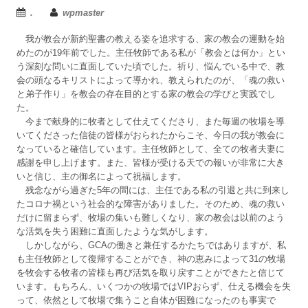
.
wpmaster
我が教会が新約聖書の教える姿を追求する、家の教会の運動を始
めたのが19年前でした。主任牧師である私が「教会とは何か」とい
う深刻な問いに直面していた頃でした。祈り、悩んでいる中で、教
会の頭なるキリストによって導かれ、教えられたのが、「魂の救い
と弟子作り」を教会の存在目的とする家の教会の学びと実践でし
た。
今まで献身的に牧者として仕えてくださり、また毎週の牧場を導
いてくださった信徒の皆様がおられたからこそ、今日の我が教会に
なっていると確信しています。主任牧師として、全ての牧者夫妻に
感謝を申し上げます。また、皆様が受ける天での報いが非常に大き
いと信じ、主の御名によって祝福します。
残念ながら過ぎた5年の間には、主任である私の引退と共に到来し
たコロナ禍という社会的な障害がありました。そのため、魂の救い
だけに留まらず、牧場の集いも難しくなり、家の教会は以前のよう
な活気を失う困難に直面したような気がします。
しかしながら、GCAの働きと兼任するかたちではありますが、私
も主任牧師として復帰することができ、神の恵みによって31の牧場
を牧会する牧者の皆様も再び活気を取り戻すことができたと信じて
います。もちろん、いくつかの牧場ではVIPおらず、仕える機会を失
って、依然として牧場で集うこと自体が困難になったのも事実で