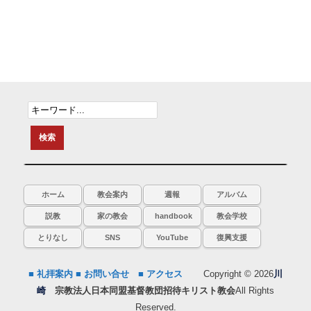
ホーム
教会案内
週報
アルバム
説教
家の教会
handbook
教会学校
とりなし
SNS
YouTube
復興支援
■ 礼拝案内
■ お問い合せ
■ アクセス
Copyright © 2026
川
崎
宗教法人日本同盟基督教団招待キリスト教会
All Rights
Reserved.