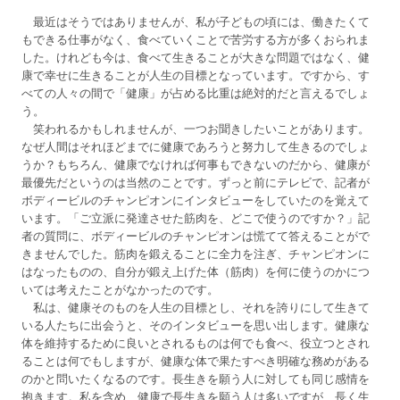
最近はそうではありませんが、私が子どもの頃には、働きたくて
もできる仕事がなく、食べていくことで苦労する方が多くおられま
した。けれども今は、食べて生きることが大きな問題ではなく、健
康で幸せに生きることが人生の目標となっています。ですから、す
べての人々の間で「健康」が占める比重は絶対的だと言えるでしょ
う。
笑われるかもしれませんが、一つお聞きしたいことがあります。
なぜ人間はそれほどまでに健康であろうと努力して生きるのでしょ
うか？もちろん、健康でなければ何事もできないのだから、健康が
最優先だというのは当然のことです。ずっと前にテレビで、記者が
ボディービルのチャンピオンにインタビューをしていたのを覚えて
います。「ご立派に発達させた筋肉を、どこで使うのですか？」記
者の質問に、ボディービルのチャンピオンは慌てて答えることがで
きませんでした。筋肉を鍛えることに全力を注ぎ、チャンピオンに
はなったものの、自分が鍛え上げた体（筋肉）を何に使うのかにつ
いては考えたことがなかったのです。
私は、健康そのものを人生の目標とし、それを誇りにして生きて
いる人たちに出会うと、そのインタビューを思い出します。健康な
体を維持するために良いとされるものは何でも食べ、役立つとされ
ることは何でもしますが、健康な体で果たすべき明確な務めがある
のかと問いたくなるのです。長生きを願う人に対しても同じ感情を
抱きます。私を含め、健康で長生きを願う人は多いですが、長く生