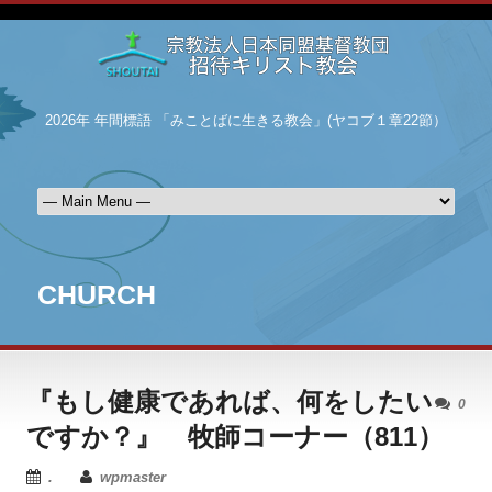
2026年 年間標語 「みことばに生きる教会」(ヤコブ１章22節）
CHURCH
『もし健康であれば、何をしたい
0
ですか？』 牧師コーナー（811）
.
wpmaster