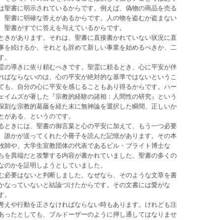
は聖書に明示されているからです。例えば、偽物の商品を売る
。聖書に明確な答えがあるからです。人の物を盗むか盗まない
。聖書がすでに答えを与えているからです。
ときがあります。それは、聖書に直接書かれていない状況に直
事を続けるか、それとも辞めて新しい事業を始めるべきか、二
す。
霊の導きに依り頼むべきです。聖霊に頼るとき、心に平安が伴
ればならないのは、心の平安が絶対的な基準ではないというこ
ても、自分の心に平安を感じることもあり得るからです。ハー
ェイムズが著した『宗教的経験の諸相：人間性の研究』という
深刻な宗教的葛藤を経た末に無神論を選択した瞬間、正しいか
とがある、というのです。
るときには、聖書の御言葉と心の平安に加えて、もう一つ必要
、誰かが送ってくれた小冊子を読んだ記憶があります。その本
牧師や、大学生宣教団体の代表であるビル・ブライト博士な
ちを異端だと攻撃する内容が書かれていました。聖書の多くの
なのかを証明しようとしていました。
む必要はないと判断しました。なぜなら、そのような文章を書
かなっていないと結論づけたからです。その文書には愛がな
す。
考えや行動を正さなければならない時もあります。けれども注
あったとしても、ブルドーザーのように押し通してはなりませ