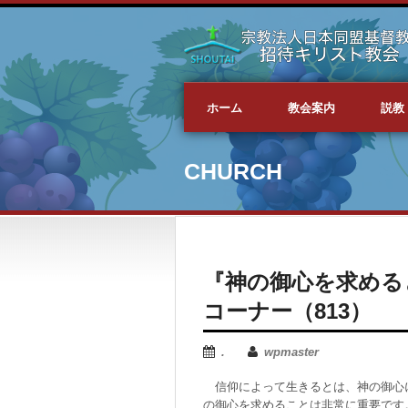
ホーム
教会案内
説教
CHURCH
『神の御心を求める
コーナー（813）
.
wpmaster
信仰によって生きるとは、神の御心
の御心を求めることは非常に重要です