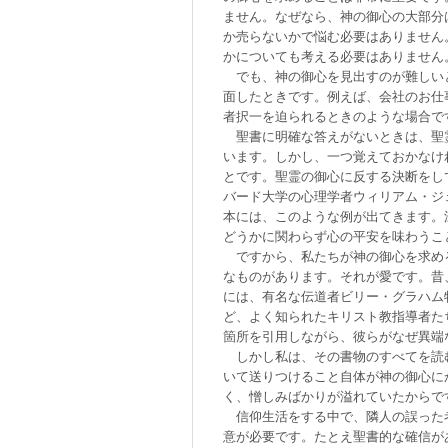
ません。なぜなら、神の御心の大部分
か売らないかで悩む必要はありません
かについても考える必要はありません
でも、神の御心を見出すのが難しい
面したときです。例えば、会社のお仕
者択一を迫られるときのような場合で
聖書に明確な答えがないときは、聖
います。しかし、一つ覚えておかなけ
とです。聖霊の御心に反する決断をし
バード大学の心理学者ウィリアム・ジ
本には、このような例が出てきます。
どうかに関わらず心の平安を味わうこ
ですから、私たちが神の御心を求め
なものがあります。それが愛です。昔
には、有名な伝道者ビリー・グラハム
ど、よく知られたキリスト教指導者た
箇所を引用しながら、彼らがなぜ異端
しかし私は、その書物のすべてを読
いて送りつけること自体が神の御心に
く、憎しみばかりが溢れていたからで
信仰生活をする中で、隣人の誤った
意が必要です。たとえ聖書的な確信が