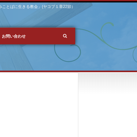
 「みことばに生きる教会」(ヤコブ１章22節）
お問い合わせ