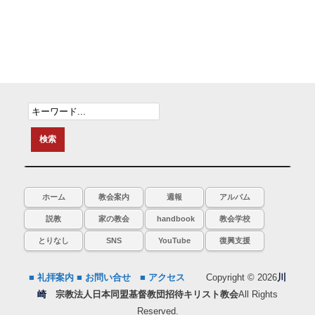
ホーム
教会案内
週報
アルバム
説教
家の教会
handbook
教会学校
とりなし
SNS
YouTube
復興支援
■ 礼拝案内
■ お問い合せ
■ アクセス
Copyright © 2026
川
崎
宗教法人日本同盟基督教団招待キリスト教会
All Rights
Reserved.